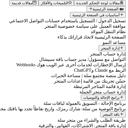
مقالات لوحة التحكم الجديدة
التلميحات والأفكار
مقالات قديمة
🏡 الصفحة الرئيسية
أساسيات في الصفحة الرئيسية
تسجيل الدخول / التسجيل باستخدام حسابات التواصل الاجتماعي
موافقة العميل على سياسة خصوصية المتجر
نظام التنقل الموحّد
الصفحة الرئيسية لاتخاذ قراراتك بذكاء
مساعد النمو
إدارة المتجر
إدارة حساب المتجر
التواصل مع مسؤول/ مدير حساب باقة سبيشال
إرسال الإخطارات لخدمات أخرى عبر الويب هوك Webhooks
الربط مع Claude وChatGPT
دليل منصة مجتمع سلة | مساحة الخبرات
حسّن تجربتك من قائمة إعدادات المتجر
إدارة قائمة المتاجر المرتبطة
إدارة حساب متجر الجملة
برامج الإحالة والتوصيات
برنامج الإحالة - التسويق بالعمولة لباقات سلة
برنامج التوصية من سلة: شارك رمزك، واربح نقاطاً تجدد بها باقتك مجانا
باقة المتجر
طريقة الطلب والشراء من متجر سلة
إدارة باقة المتجر: الاشتراكات، الفواتير، والترقية