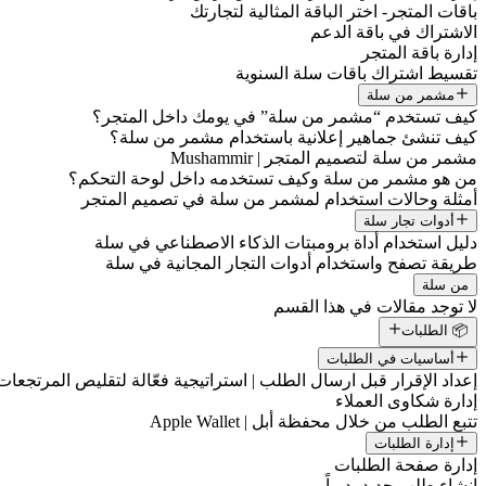
باقات المتجر- اختر الباقة المثالية لتجارتك
الاشتراك في باقة الدعم
إدارة باقة المتجر
تقسيط اشتراك باقات سلة السنوية
مشمر من سلة
كيف تستخدم “مشمر من سلة” في يومك داخل المتجر؟
كيف تنشئ جماهير إعلانية باستخدام مشمر من سلة؟
مشمر من سلة لتصميم المتجر | Mushammir
من هو مشمر من سلة وكيف تستخدمه داخل لوحة التحكم؟
أمثلة وحالات استخدام لمشمر من سلة في تصميم المتجر
أدوات تجار سلة
دليل استخدام أداة برومبتات الذكاء الاصطناعي في سلة
طريقة تصفح واستخدام أدوات التجار المجانية في سلة
من سلة
لا توجد مقالات في هذا القسم
📦 الطلبات
أساسيات في الطلبات
إعداد الإقرار قبل ارسال الطلب | استراتيجية فعّالة لتقليص المرتجعات
إدارة شكاوى العملاء
تتبع الطلب من خلال محفظة أبل | Apple Wallet
إدارة الطلبات
إدارة صفحة الطلبات
إنشاء طلب جديد يدوياً