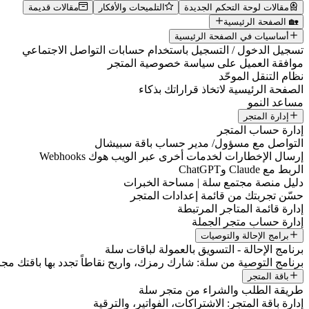
مقالات لوحة التحكم الجديدة
التلميحات والأفكار
مقالات قديمة
🏡 الصفحة الرئيسية
أساسيات في الصفحة الرئيسية
تسجيل الدخول / التسجيل باستخدام حسابات التواصل الاجتماعي
موافقة العميل على سياسة خصوصية المتجر
نظام التنقل الموحّد
الصفحة الرئيسية لاتخاذ قراراتك بذكاء
مساعد النمو
إدارة المتجر
إدارة حساب المتجر
التواصل مع مسؤول/ مدير حساب باقة سبيشال
إرسال الإخطارات لخدمات أخرى عبر الويب هوك Webhooks
الربط مع Claude وChatGPT
دليل منصة مجتمع سلة | مساحة الخبرات
حسّن تجربتك من قائمة إعدادات المتجر
إدارة قائمة المتاجر المرتبطة
إدارة حساب متجر الجملة
برامج الإحالة والتوصيات
برنامج الإحالة - التسويق بالعمولة لباقات سلة
برنامج التوصية من سلة: شارك رمزك، واربح نقاطاً تجدد بها باقتك مجانا
باقة المتجر
طريقة الطلب والشراء من متجر سلة
إدارة باقة المتجر: الاشتراكات، الفواتير، والترقية