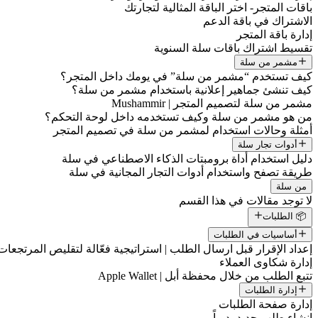
باقات المتجر- اختر الباقة المثالية لتجارتك
الاشتراك في باقة الدعم
إدارة باقة المتجر
تقسيط اشتراك باقات سلة السنوية
مشمر من سلة
كيف تستخدم “مشمر من سلة” في يومك داخل المتجر؟
كيف تنشئ جماهير إعلانية باستخدام مشمر من سلة؟
مشمر من سلة لتصميم المتجر | Mushammir
من هو مشمر من سلة وكيف تستخدمه داخل لوحة التحكم؟
أمثلة وحالات استخدام لمشمر من سلة في تصميم المتجر
أدوات تجار سلة
دليل استخدام أداة برومبتات الذكاء الاصطناعي في سلة
طريقة تصفح واستخدام أدوات التجار المجانية في سلة
من سلة
لا توجد مقالات في هذا القسم
📦 الطلبات
أساسيات في الطلبات
إعداد الإقرار قبل ارسال الطلب | استراتيجية فعّالة لتقليص المرتجعات
إدارة شكاوى العملاء
تتبع الطلب من خلال محفظة أبل | Apple Wallet
إدارة الطلبات
إدارة صفحة الطلبات
إنشاء طلب جديد يدوياً