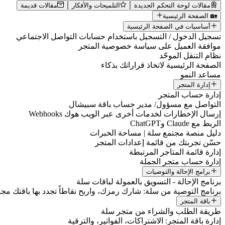
مقالات لوحة التحكم الجديدة
التلميحات والأفكار
مقالات قديمة
🏡 الصفحة الرئيسية
أساسيات في الصفحة الرئيسية
تسجيل الدخول / التسجيل باستخدام حسابات التواصل الاجتماعي
موافقة العميل على سياسة خصوصية المتجر
نظام التنقل الموحّد
الصفحة الرئيسية لاتخاذ قراراتك بذكاء
مساعد النمو
إدارة المتجر
إدارة حساب المتجر
التواصل مع مسؤول/ مدير حساب باقة سبيشال
إرسال الإخطارات لخدمات أخرى عبر الويب هوك Webhooks
الربط مع Claude وChatGPT
دليل منصة مجتمع سلة | مساحة الخبرات
حسّن تجربتك من قائمة إعدادات المتجر
إدارة قائمة المتاجر المرتبطة
إدارة حساب متجر الجملة
برامج الإحالة والتوصيات
برنامج الإحالة - التسويق بالعمولة لباقات سلة
برنامج التوصية من سلة: شارك رمزك، واربح نقاطاً تجدد بها باقتك مجانا
باقة المتجر
طريقة الطلب والشراء من متجر سلة
إدارة باقة المتجر: الاشتراكات، الفواتير، والترقية