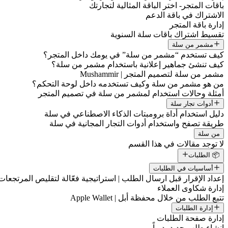
باقات المتجر- اختر الباقة المثالية لتجارتك
الاشتراك في باقة الدعم
إدارة باقة المتجر
تقسيط اشتراك باقات سلة السنوية
مشمر من سلة
كيف تستخدم “مشمر من سلة” في يومك داخل المتجر؟
كيف تنشئ جماهير إعلانية باستخدام مشمر من سلة؟
مشمر من سلة لتصميم المتجر | Mushammir
من هو مشمر من سلة وكيف تستخدمه داخل لوحة التحكم؟
أمثلة وحالات استخدام لمشمر من سلة في تصميم المتجر
أدوات تجار سلة
دليل استخدام أداة برومبتات الذكاء الاصطناعي في سلة
طريقة تصفح واستخدام أدوات التجار المجانية في سلة
من سلة
لا توجد مقالات في هذا القسم
📦 الطلبات
أساسيات في الطلبات
إعداد الإقرار قبل ارسال الطلب | استراتيجية فعّالة لتقليص المرتجعات
إدارة شكاوى العملاء
تتبع الطلب من خلال محفظة أبل | Apple Wallet
إدارة الطلبات
إدارة صفحة الطلبات
إنشاء طلب جديد يدوياً