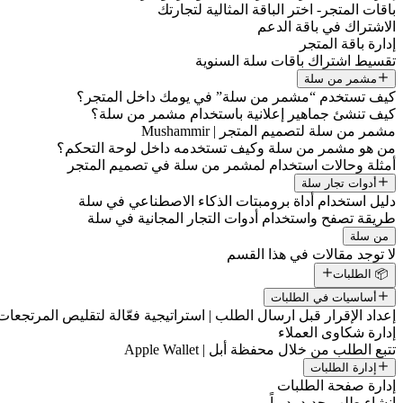
باقات المتجر- اختر الباقة المثالية لتجارتك
الاشتراك في باقة الدعم
إدارة باقة المتجر
تقسيط اشتراك باقات سلة السنوية
مشمر من سلة
كيف تستخدم “مشمر من سلة” في يومك داخل المتجر؟
كيف تنشئ جماهير إعلانية باستخدام مشمر من سلة؟
مشمر من سلة لتصميم المتجر | Mushammir
من هو مشمر من سلة وكيف تستخدمه داخل لوحة التحكم؟
أمثلة وحالات استخدام لمشمر من سلة في تصميم المتجر
أدوات تجار سلة
دليل استخدام أداة برومبتات الذكاء الاصطناعي في سلة
طريقة تصفح واستخدام أدوات التجار المجانية في سلة
من سلة
لا توجد مقالات في هذا القسم
📦 الطلبات
أساسيات في الطلبات
إعداد الإقرار قبل ارسال الطلب | استراتيجية فعّالة لتقليص المرتجعات
إدارة شكاوى العملاء
تتبع الطلب من خلال محفظة أبل | Apple Wallet
إدارة الطلبات
إدارة صفحة الطلبات
إنشاء طلب جديد يدوياً