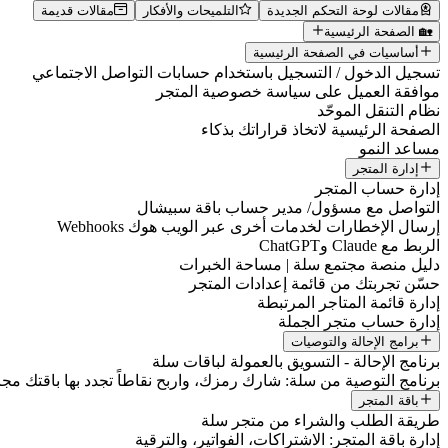
مقالات لوحة التحكم الجديدة
التلميحات والأفكار
مقالات قديمة
🏡 الصفحة الرئيسية
أساسيات في الصفحة الرئيسية
تسجيل الدخول / التسجيل باستخدام حسابات التواصل الاجتماعي
موافقة العميل على سياسة خصوصية المتجر
نظام التنقل الموحّد
الصفحة الرئيسية لاتخاذ قراراتك بذكاء
مساعد النمو
إدارة المتجر
إدارة حساب المتجر
التواصل مع مسؤول/ مدير حساب باقة سبيشال
إرسال الإخطارات لخدمات أخرى عبر الويب هوك Webhooks
الربط مع Claude وChatGPT
دليل منصة مجتمع سلة | مساحة الخبرات
حسّن تجربتك من قائمة إعدادات المتجر
إدارة قائمة المتاجر المرتبطة
إدارة حساب متجر الجملة
برامج الإحالة والتوصيات
برنامج الإحالة - التسويق بالعمولة لباقات سلة
برنامج التوصية من سلة: شارك رمزك، واربح نقاطاً تجدد بها باقتك مجانا
باقة المتجر
طريقة الطلب والشراء من متجر سلة
إدارة باقة المتجر: الاشتراكات، الفواتير، والترقية