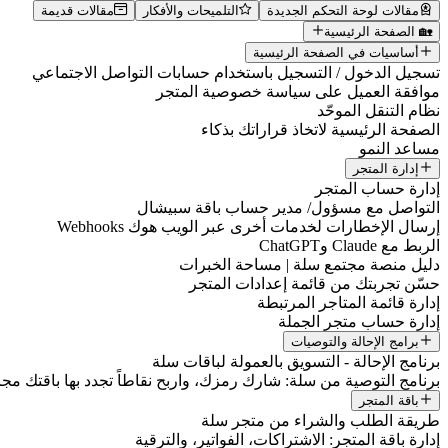
مقالات لوحة التحكم الجديدة
التلميحات والأفكار
مقالات قديمة
🏡 الصفحة الرئيسية
أساسيات في الصفحة الرئيسية
تسجيل الدخول / التسجيل باستخدام حسابات التواصل الاجتماعي
موافقة العميل على سياسة خصوصية المتجر
نظام التنقل الموحّد
الصفحة الرئيسية لاتخاذ قراراتك بذكاء
مساعد النمو
إدارة المتجر
إدارة حساب المتجر
التواصل مع مسؤول/ مدير حساب باقة سبيشال
إرسال الإخطارات لخدمات أخرى عبر الويب هوك Webhooks
الربط مع Claude وChatGPT
دليل منصة مجتمع سلة | مساحة الخبرات
حسّن تجربتك من قائمة إعدادات المتجر
إدارة قائمة المتاجر المرتبطة
إدارة حساب متجر الجملة
برامج الإحالة والتوصيات
برنامج الإحالة - التسويق بالعمولة لباقات سلة
برنامج التوصية من سلة: شارك رمزك، واربح نقاطاً تجدد بها باقتك مجانا
باقة المتجر
طريقة الطلب والشراء من متجر سلة
إدارة باقة المتجر: الاشتراكات، الفواتير، والترقية