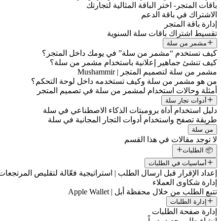
باقات المتجر- اختر الباقة المثالية لتجارتك
الاشتراك في باقة الدعم
إدارة باقة المتجر
تقسيط اشتراك باقات سلة السنوية
مشمر من سلة
كيف تستخدم “مشمر من سلة” في يومك داخل المتجر؟
كيف تنشئ جماهير إعلانية باستخدام مشمر من سلة؟
مشمر من سلة لتصميم المتجر | Mushammir
من هو مشمر من سلة وكيف تستخدمه داخل لوحة التحكم؟
أمثلة وحالات استخدام لمشمر من سلة في تصميم المتجر
أدوات تجار سلة
دليل استخدام أداة برومبتات الذكاء الاصطناعي في سلة
طريقة تصفح واستخدام أدوات التجار المجانية في سلة
من سلة
لا توجد مقالات في هذا القسم
📦 الطلبات
أساسيات في الطلبات
إعداد الإقرار قبل ارسال الطلب | استراتيجية فعّالة لتقليص المرتجعات
إدارة شكاوى العملاء
تتبع الطلب من خلال محفظة أبل | Apple Wallet
إدارة الطلبات
إدارة صفحة الطلبات
إنشاء طلب جديد يدوياً