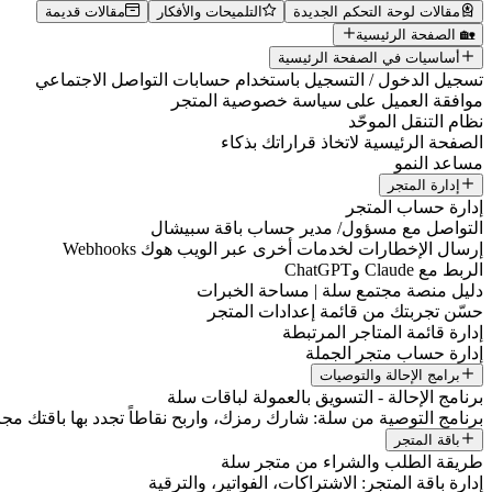
مقالات لوحة التحكم الجديدة
التلميحات والأفكار
مقالات قديمة
🏡 الصفحة الرئيسية
أساسيات في الصفحة الرئيسية
تسجيل الدخول / التسجيل باستخدام حسابات التواصل الاجتماعي
موافقة العميل على سياسة خصوصية المتجر
نظام التنقل الموحّد
الصفحة الرئيسية لاتخاذ قراراتك بذكاء
مساعد النمو
إدارة المتجر
إدارة حساب المتجر
التواصل مع مسؤول/ مدير حساب باقة سبيشال
إرسال الإخطارات لخدمات أخرى عبر الويب هوك Webhooks
الربط مع Claude وChatGPT
دليل منصة مجتمع سلة | مساحة الخبرات
حسّن تجربتك من قائمة إعدادات المتجر
إدارة قائمة المتاجر المرتبطة
إدارة حساب متجر الجملة
برامج الإحالة والتوصيات
برنامج الإحالة - التسويق بالعمولة لباقات سلة
برنامج التوصية من سلة: شارك رمزك، واربح نقاطاً تجدد بها باقتك مجانا
باقة المتجر
طريقة الطلب والشراء من متجر سلة
إدارة باقة المتجر: الاشتراكات، الفواتير، والترقية