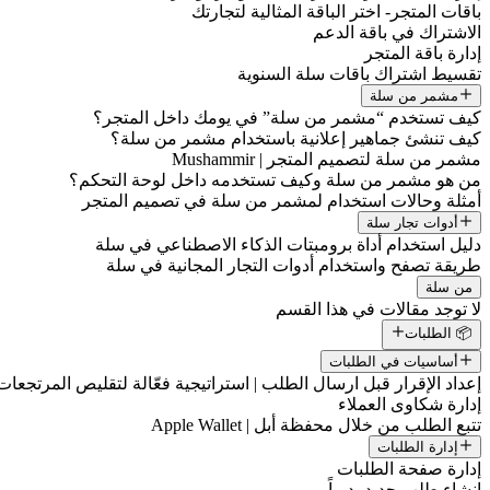
باقات المتجر- اختر الباقة المثالية لتجارتك
الاشتراك في باقة الدعم
إدارة باقة المتجر
تقسيط اشتراك باقات سلة السنوية
مشمر من سلة
كيف تستخدم “مشمر من سلة” في يومك داخل المتجر؟
كيف تنشئ جماهير إعلانية باستخدام مشمر من سلة؟
مشمر من سلة لتصميم المتجر | Mushammir
من هو مشمر من سلة وكيف تستخدمه داخل لوحة التحكم؟
أمثلة وحالات استخدام لمشمر من سلة في تصميم المتجر
أدوات تجار سلة
دليل استخدام أداة برومبتات الذكاء الاصطناعي في سلة
طريقة تصفح واستخدام أدوات التجار المجانية في سلة
من سلة
لا توجد مقالات في هذا القسم
📦 الطلبات
أساسيات في الطلبات
إعداد الإقرار قبل ارسال الطلب | استراتيجية فعّالة لتقليص المرتجعات
إدارة شكاوى العملاء
تتبع الطلب من خلال محفظة أبل | Apple Wallet
إدارة الطلبات
إدارة صفحة الطلبات
إنشاء طلب جديد يدوياً