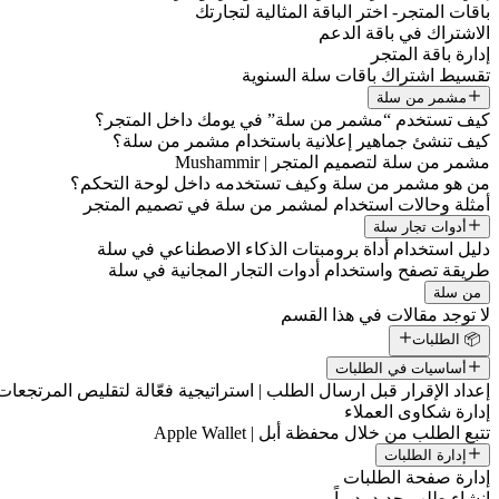
باقات المتجر- اختر الباقة المثالية لتجارتك
الاشتراك في باقة الدعم
إدارة باقة المتجر
تقسيط اشتراك باقات سلة السنوية
مشمر من سلة
كيف تستخدم “مشمر من سلة” في يومك داخل المتجر؟
كيف تنشئ جماهير إعلانية باستخدام مشمر من سلة؟
مشمر من سلة لتصميم المتجر | Mushammir
من هو مشمر من سلة وكيف تستخدمه داخل لوحة التحكم؟
أمثلة وحالات استخدام لمشمر من سلة في تصميم المتجر
أدوات تجار سلة
دليل استخدام أداة برومبتات الذكاء الاصطناعي في سلة
طريقة تصفح واستخدام أدوات التجار المجانية في سلة
من سلة
لا توجد مقالات في هذا القسم
📦 الطلبات
أساسيات في الطلبات
إعداد الإقرار قبل ارسال الطلب | استراتيجية فعّالة لتقليص المرتجعات
إدارة شكاوى العملاء
تتبع الطلب من خلال محفظة أبل | Apple Wallet
إدارة الطلبات
إدارة صفحة الطلبات
إنشاء طلب جديد يدوياً