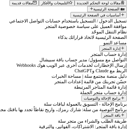
مقالات لوحة التحكم الجديدة
التلميحات والأفكار
مقالات قديمة
🏡 الصفحة الرئيسية
أساسيات في الصفحة الرئيسية
تسجيل الدخول / التسجيل باستخدام حسابات التواصل الاجتماعي
موافقة العميل على سياسة خصوصية المتجر
نظام التنقل الموحّد
الصفحة الرئيسية لاتخاذ قراراتك بذكاء
مساعد النمو
إدارة المتجر
إدارة حساب المتجر
التواصل مع مسؤول/ مدير حساب باقة سبيشال
إرسال الإخطارات لخدمات أخرى عبر الويب هوك Webhooks
الربط مع Claude وChatGPT
دليل منصة مجتمع سلة | مساحة الخبرات
حسّن تجربتك من قائمة إعدادات المتجر
إدارة قائمة المتاجر المرتبطة
إدارة حساب متجر الجملة
برامج الإحالة والتوصيات
برنامج الإحالة - التسويق بالعمولة لباقات سلة
برنامج التوصية من سلة: شارك رمزك، واربح نقاطاً تجدد بها باقتك مجانا
باقة المتجر
طريقة الطلب والشراء من متجر سلة
إدارة باقة المتجر: الاشتراكات، الفواتير، والترقية