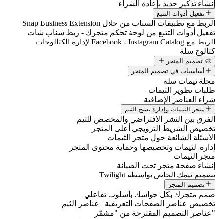
إنشاء تذكير جديد بإعادة الشراء
تفعيل أدوات التتبع
الربط مع تطبيقات السناب من خلال Snap Business Extension
تفعيل أدوات التتبع من لوحة تحكم متجرك - ربط سناب شات
الربط مع Facebook - Instagram Catalog لإدارة الكتالوجات
كتالوج سلة
🎨 تصميم المتجر
أساسيات في تصميم المتجر
مجلة ثيمات سلة
طلبات تطوير الثيمات
شراء العناصر الإضافية
متجر الثيمات وإدارة نسخ الثيم
الفرق بين النشر الافتراضي والمخصص للثيم
تخصيص الشريط الترويجي أعلى المتجر
الأسئلة الشائعة حول متجر الثيمات
إدارة الثيمات وتخصيصها وحماية محتوى المتجر
متجر الثيمات
إنشاء صفحة متجر تحت الصيانة
تصميم ثيمك الخاص بواسطة Twilight
تصميم المتجر
صمم متجرك بكل حواسك بأسلوب تفاعلي
تخصيص عناصر الصفحات التعريفية | عناصر الثيم
"عناصر التصميم المقترحة من "مشمّر