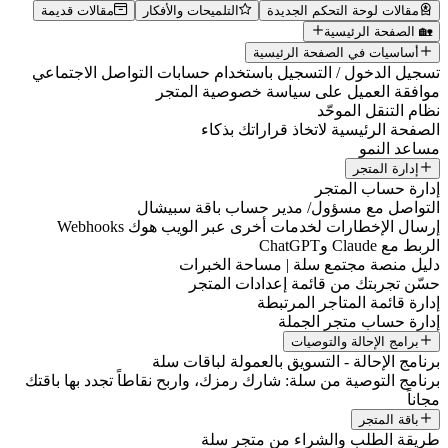
مقالات لوحة التحكم الجديدة
التلميحات والأفكار
مقالات قديمة
🏡 الصفحة الرئيسية
أساسيات في الصفحة الرئيسية
تسجيل الدخول / التسجيل باستخدام حسابات التواصل الاجتماعي
موافقة العميل على سياسة خصوصية المتجر
نظام التنقل الموحّد
الصفحة الرئيسية لاتخاذ قراراتك بذكاء
مساعد النمو
إدارة المتجر
إدارة حساب المتجر
التواصل مع مسؤول/ مدير حساب باقة سبيشال
إرسال الإخطارات لخدمات أخرى عبر الويب هوك Webhooks
الربط مع Claude وChatGPT
دليل منصة مجتمع سلة | مساحة الخبرات
حسّن تجربتك من قائمة إعدادات المتجر
إدارة قائمة المتاجر المرتبطة
إدارة حساب متجر الجملة
برامج الإحالة والتوصيات
برنامج الإحالة - التسويق بالعمولة لباقات سلة
برنامج التوصية من سلة: شارك رمزك، واربح نقاطاً تجدد بها باقتك
مجاناً
باقة المتجر
طريقة الطلب والشراء من متجر سلة