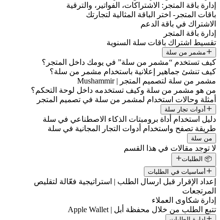
إدارة باقة المتجر: الاشتراكات، الفواتير، والترقية
باقات المتجر- اختر الباقة المثالية لتجارتك
الاشتراك في باقة الدعم
إدارة باقة المتجر
تقسيط اشتراك باقات سلة السنوية
مشمر من سلة
كيف تستخدم “مشمر من سلة” في يومك داخل المتجر؟
كيف تنشئ جماهير إعلانية باستخدام مشمر من سلة؟
مشمر من سلة لتصميم المتجر | Mushammir
من هو مشمر من سلة وكيف تستخدمه داخل لوحة التحكم؟
أمثلة وحالات استخدام لمشمر من سلة في تصميم المتجر
أدوات تجار سلة
دليل استخدام أداة برومبتات الذكاء الاصطناعي في سلة
طريقة تصفح واستخدام أدوات التجار المجانية في سلة
من سلة
لا توجد مقالات في هذا القسم
📦 الطلبات
أساسيات في الطلبات
إعداد الإقرار قبل ارسال الطلب | استراتيجية فعّالة لتقليص
المرتجعات
إدارة شكاوى العملاء
تتبع الطلب من خلال محفظة أبل | Apple Wallet
إدارة الطلبات