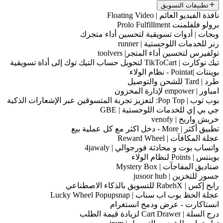
تطبيقات التسويق
نافذة الفيديو العائم | Floating Video
برولو فلفلمنت Prolo Fulfillment
وبجات | أدوات تسويقية لتحسين أداء متجرك
رنر للخدمات اللوجستية | runner
تولفيرس لتحسين أداء المتجر| toolvers
تيك توكارت | TikToCart لتحويل حساب التيك توك إلى أداة تسويقية
بوينتات |Pointat - نظام الولاء
طرد | Tard للشحن والتوصيل
امباور | empower لإدارة المخزون
بوب توب | Pop Top: لتعزيز تجربة المتسوقين عبر الإشعارات الذكية
جي بي إي للخدمات اللوجستية | GBE
خربش واربح | venofy
تطبيق أكثر | More - دخل اكثر مع كل عملية بيع
عجلة المكافآت | Reward Wheel
واتساب بوت و محادثة فورجوالي | 4jawaly
بوينتس | Points لنظام الولاء
صناديق المفاجآت | Mystery Box
جسور للتخزين | jusoor hub
رابح إكس | RabehX للتسويق بالذكاء الاصطناعي
عجلة الحظ بوب اب سناب | Lucky Wheel Popupsnap
انستاكارت - عرض ودمج انستغرام
درج السلة | Cart Drawer لزيادة قيمة الطلب