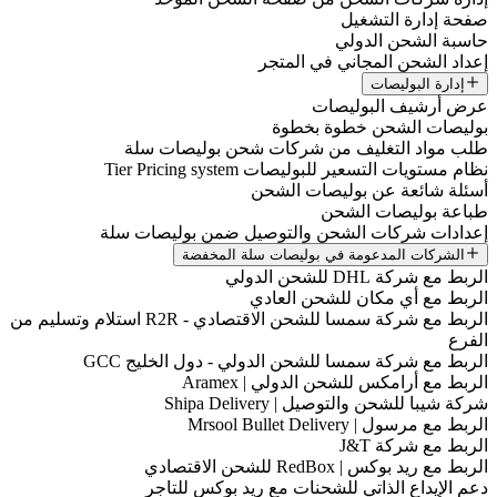
صفحة إدارة التشغيل
حاسبة الشحن الدولي
إعداد الشحن المجاني في المتجر
إدارة البوليصات
عرض أرشيف البوليصات
بوليصات الشحن خطوة بخطوة
طلب مواد التغليف من شركات شحن بوليصات سلة
نظام مستويات التسعير للبوليصات Tier Pricing system
أسئلة شائعة عن بوليصات الشحن
طباعة بوليصات الشحن
إعدادات شركات الشحن والتوصيل ضمن بوليصات سلة
الشركات المدعومة في بوليصات سلة المخفضة
الربط مع شركة DHL للشحن الدولي
الربط مع أي مكان للشحن العادي
الربط مع شركة سمسا للشحن الاقتصادي - R2R استلام وتسليم من
الفرع
الربط مع شركة سمسا للشحن الدولي - دول الخليج GCC
الربط مع أرامكس للشحن الدولي | Aramex
شركة شيبا للشحن والتوصيل | Shipa Delivery
الربط مع مرسول | Mrsool Bullet Delivery
الربط مع شركة J&T
الربط مع ريد بوكس | RedBox للشحن الاقتصادي
دعم الإيداع الذاتي للشحنات مع ريد بوكس للتاجر