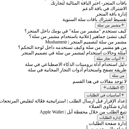
باقات المتجر- اختر الباقة المثالية لتجارتك
الاشتراك في باقة الدعم
إدارة باقة المتجر
تقسيط اشتراك باقات سلة السنوية
مشمر من سلة
كيف تستخدم “مشمر من سلة” في يومك داخل المتجر؟
كيف تنشئ جماهير إعلانية باستخدام مشمر من سلة؟
مشمر من سلة لتصميم المتجر | Mushammir
من هو مشمر من سلة وكيف تستخدمه داخل لوحة التحكم؟
أمثلة وحالات استخدام لمشمر من سلة في تصميم المتجر
أدوات تجار سلة
دليل استخدام أداة برومبتات الذكاء الاصطناعي في سلة
طريقة تصفح واستخدام أدوات التجار المجانية في سلة
من سلة
لا توجد مقالات في هذا القسم
📦 الطلبات
أساسيات في الطلبات
إعداد الإقرار قبل ارسال الطلب | استراتيجية فعّالة لتقليص المرتجعات
إدارة شكاوى العملاء
تتبع الطلب من خلال محفظة أبل | Apple Wallet
إدارة الطلبات
إدارة صفحة الطلبات
إنشاء طلب جديد يدوياً