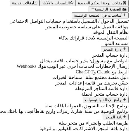
مقالات لوحة التحكم الجديدة
التلميحات والأفكار
مقالات قديمة
🏡 الصفحة الرئيسية
أساسيات في الصفحة الرئيسية
تسجيل الدخول / التسجيل باستخدام حسابات التواصل الاجتماعي
موافقة العميل على سياسة خصوصية المتجر
نظام التنقل الموحّد
الصفحة الرئيسية لاتخاذ قراراتك بذكاء
مساعد النمو
إدارة المتجر
إدارة حساب المتجر
التواصل مع مسؤول/ مدير حساب باقة سبيشال
إرسال الإخطارات لخدمات أخرى عبر الويب هوك Webhooks
الربط مع Claude وChatGPT
دليل منصة مجتمع سلة | مساحة الخبرات
حسّن تجربتك من قائمة إعدادات المتجر
إدارة قائمة المتاجر المرتبطة
إدارة حساب متجر الجملة
برامج الإحالة والتوصيات
برنامج الإحالة - التسويق بالعمولة لباقات سلة
برنامج التوصية من سلة: شارك رمزك، واربح نقاطاً تجدد بها باقتك مجانا
باقة المتجر
طريقة الطلب والشراء من متجر سلة
إدارة باقة المتجر: الاشتراكات، الفواتير، والترقية