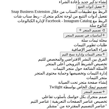
إنشاء تذكير جديد بإعادة الشراء
تفعيل أدوات التتبع
الربط مع تطبيقات السناب من خلال Snap Business Extension
تفعيل أدوات التتبع من لوحة تحكم متجرك - ربط سناب شات
الربط مع Facebook - Instagram Catalog لإدارة الكتالوجات
كتالوج سلة
🎨 تصميم المتجر
أساسيات في تصميم المتجر
مجلة ثيمات سلة
طلبات تطوير الثيمات
شراء العناصر الإضافية
متجر الثيمات وإدارة نسخ الثيم
الفرق بين النشر الافتراضي والمخصص للثيم
تخصيص الشريط الترويجي أعلى المتجر
الأسئلة الشائعة حول متجر الثيمات
إدارة الثيمات وتخصيصها وحماية محتوى المتجر
متجر الثيمات
إنشاء صفحة متجر تحت الصيانة
تصميم ثيمك الخاص بواسطة Twilight
تصميم المتجر
صمم متجرك بكل حواسك بأسلوب تفاعلي
تخصيص عناصر الصفحات التعريفية | عناصر الثيم
"عناصر التصميم المقترحة من "مشمّر