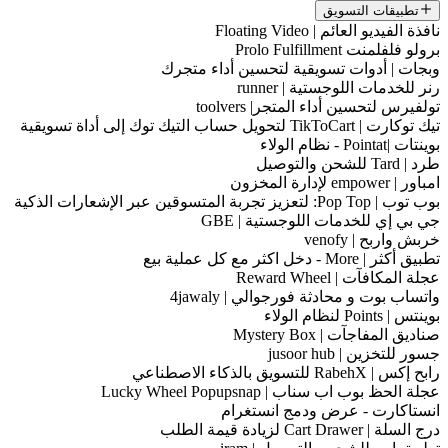
تطبيقات التسويق
نافذة الفيديو العائم | Floating Video
برولو فلفلمنت Prolo Fulfillment
وبجات | أدوات تسويقية لتحسين أداء متجرك
رنر للخدمات اللوجستية | runner
تولفيرس لتحسين أداء المتجر| toolvers
تيك توكارت | TikToCart لتحويل حساب التيك توك إلى أداة تسويقية
بوينتات |Pointat - نظام الولاء
طرد | Tard للشحن والتوصيل
امباور | empower لإدارة المخزون
بوب توب | Pop Top: لتعزيز تجربة المتسوقين عبر الإشعارات الذكية
جي بي إي للخدمات اللوجستية | GBE
خربش واربح | venofy
تطبيق أكثر | More - دخل اكثر مع كل عملية بيع
عجلة المكافآت | Reward Wheel
واتساب بوت و محادثة فورجوالي | 4jawaly
بوينتس | Points لنظام الولاء
صناديق المفاجآت | Mystery Box
جسور للتخزين | jusoor hub
رابح إكس | RabehX للتسويق بالذكاء الاصطناعي
عجلة الحظ بوب اب سناب | Lucky Wheel Popupsnap
انستاكارت - عرض ودمج انستغرام
درج السلة | Cart Drawer لزيادة قيمة الطلب