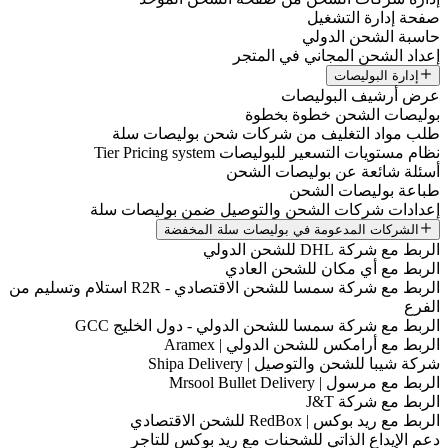
صفحة إدارة التشغيل
حاسبة الشحن الدولي
إعداد الشحن المجاني في المتجر
إدارة البوليصات
عرض أرشيف البوليصات
بوليصات الشحن خطوة بخطوة
طلب مواد التغليف من شركات شحن بوليصات سلة
نظام مستويات التسعير للبوليصات Tier Pricing system
أسئلة شائعة عن بوليصات الشحن
طباعة بوليصات الشحن
إعدادات شركات الشحن والتوصيل ضمن بوليصات سلة
الشركات المدعومة في بوليصات سلة المخفضة
الربط مع شركة DHL للشحن الدولي
الربط مع أي مكان للشحن العادي
الربط مع شركة سمسا للشحن الاقتصادي - R2R استلام وتسليم من
الفرع
الربط مع شركة سمسا للشحن الدولي - دول الخليج GCC
الربط مع أرامكس للشحن الدولي | Aramex
شركة شيبا للشحن والتوصيل | Shipa Delivery
الربط مع مرسول | Mrsool Bullet Delivery
الربط مع شركة J&T
الربط مع ريد بوكس | RedBox للشحن الاقتصادي
دعم الإيداع الذاتي للشحنات مع ريد بوكس للتاجر