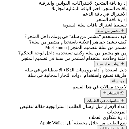
إدارة باقة المتجر: الاشتراكات، الفواتير، والترقية
باقات المتجر- اختر الباقة المثالية لتجارتك
الاشتراك في باقة الدعم
إدارة باقة المتجر
تقسيط اشتراك باقات سلة السنوية
مشمر من سلة
كيف تستخدم “مشمر من سلة” في يومك داخل المتجر؟
كيف تنشئ جماهير إعلانية باستخدام مشمر من سلة؟
مشمر من سلة لتصميم المتجر | Mushammir
من هو مشمر من سلة وكيف تستخدمه داخل لوحة التحكم؟
أمثلة وحالات استخدام لمشمر من سلة في تصميم المتجر
أدوات تجار سلة
دليل استخدام أداة برومبتات الذكاء الاصطناعي في سلة
طريقة تصفح واستخدام أدوات التجار المجانية في سلة
من سلة
لا توجد مقالات في هذا القسم
📦 الطلبات
أساسيات في الطلبات
إعداد الإقرار قبل ارسال الطلب | استراتيجية فعّالة لتقليص
المرتجعات
إدارة شكاوى العملاء
تتبع الطلب من خلال محفظة أبل | Apple Wallet
إدارة الطلبات