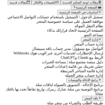
مقالات لوحة التحكم الجديدة
التلميحات والأفكار
مقالات قديمة
🏡 الصفحة الرئيسية
أساسيات في الصفحة الرئيسية
تسجيل الدخول / التسجيل باستخدام حسابات التواصل الاجتماعي
موافقة العميل على سياسة خصوصية المتجر
نظام التنقل الموحّد
الصفحة الرئيسية لاتخاذ قراراتك بذكاء
مساعد النمو
إدارة المتجر
إدارة حساب المتجر
التواصل مع مسؤول/ مدير حساب باقة سبيشال
إرسال الإخطارات لخدمات أخرى عبر الويب هوك Webhooks
الربط مع Claude وChatGPT
دليل منصة مجتمع سلة | مساحة الخبرات
حسّن تجربتك من قائمة إعدادات المتجر
إدارة قائمة المتاجر المرتبطة
إدارة حساب متجر الجملة
برامج الإحالة والتوصيات
برنامج الإحالة - التسويق بالعمولة لباقات سلة
برنامج التوصية من سلة: شارك رمزك، واربح نقاطاً تجدد بها باقتك
مجاناً
باقة المتجر
طريقة الطلب والشراء من متجر سلة