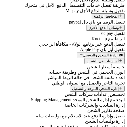
طريقة تفعيل خدمات التقسيط | الدفع الآجل في متجرك
تفعيل وسيلة الدفع الآجل Mispay
المحافظ الرقمية
تفعيل الربط مع باي بال paypal
وسائل الدفع الأخرى
تفعيل stc pay
الربط مع Knet tap
تفعيل الدفع عبر برنامج الولاء - مكافأة الراجحي
تفعيل أبل باي Apple Pay
🚛 إدارة الشحن والتوصيل
أساسيات في الشحن
حاسبة أسعار الشحن
الوزن الحجمي في الشحن وطريقة حسابه
إعداد تكلفة الشحن في حالة الربط المباشر
تجربة التاجر والعميل مع العنوان الوطني
إدارة الشحن الموحد والتشغيل
تخصيص إعدادات شركات الشحن
البدء مع إدارة الشحن الموحد Shipping Management
إدارة المناديب والشركات الخاصة
صفحة تقارير الشحن
تفعيل وإدارة الدفع عند الاستلام مع بوليصات سلة
إدارة بوليصات الشحن
إدارة شركات الشحن من صفحة الشحن الموحد