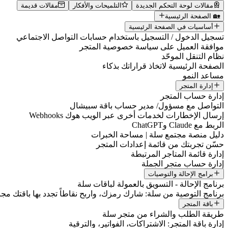
مقالات لوحة التحكم الجديدة
التلميحات والأفكار
مقالات قديمة
🏡 الصفحة الرئيسية
أساسيات في الصفحة الرئيسية
تسجيل الدخول / التسجيل باستخدام حسابات التواصل الاجتماعي
موافقة العميل على سياسة خصوصية المتجر
نظام التنقل الموحّد
الصفحة الرئيسية لاتخاذ قراراتك بذكاء
مساعد النمو
إدارة المتجر
إدارة حساب المتجر
التواصل مع مسؤول/ مدير حساب باقة سبيشال
إرسال الإخطارات لخدمات أخرى عبر الويب هوك Webhooks
الربط مع Claude وChatGPT
دليل منصة مجتمع سلة | مساحة الخبرات
حسّن تجربتك من قائمة إعدادات المتجر
إدارة قائمة المتاجر المرتبطة
إدارة حساب متجر الجملة
برامج الإحالة والتوصيات
برنامج الإحالة - التسويق بالعمولة لباقات سلة
برنامج التوصية من سلة: شارك رمزك، واربح نقاطاً تجدد بها باقتك مجانا
باقة المتجر
طريقة الطلب والشراء من متجر سلة
إدارة باقة المتجر: الاشتراكات، الفواتير، والترقية