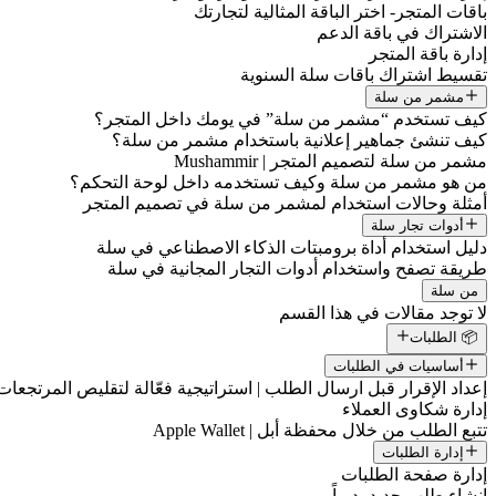
باقات المتجر- اختر الباقة المثالية لتجارتك
الاشتراك في باقة الدعم
إدارة باقة المتجر
تقسيط اشتراك باقات سلة السنوية
مشمر من سلة
كيف تستخدم “مشمر من سلة” في يومك داخل المتجر؟
كيف تنشئ جماهير إعلانية باستخدام مشمر من سلة؟
مشمر من سلة لتصميم المتجر | Mushammir
من هو مشمر من سلة وكيف تستخدمه داخل لوحة التحكم؟
أمثلة وحالات استخدام لمشمر من سلة في تصميم المتجر
أدوات تجار سلة
دليل استخدام أداة برومبتات الذكاء الاصطناعي في سلة
طريقة تصفح واستخدام أدوات التجار المجانية في سلة
من سلة
لا توجد مقالات في هذا القسم
📦 الطلبات
أساسيات في الطلبات
إعداد الإقرار قبل ارسال الطلب | استراتيجية فعّالة لتقليص المرتجعات
إدارة شكاوى العملاء
تتبع الطلب من خلال محفظة أبل | Apple Wallet
إدارة الطلبات
إدارة صفحة الطلبات
إنشاء طلب جديد يدوياً