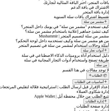
باقات المتجر- اختر الباقة المثالية لتجارتك
الاشتراك في باقة الدعم
إدارة باقة المتجر
تقسيط اشتراك باقات سلة السنوية
مشمر من سلة
كيف تستخدم “مشمر من سلة” في يومك داخل المتجر؟
كيف تنشئ جماهير إعلانية باستخدام مشمر من سلة؟
مشمر من سلة لتصميم المتجر | Mushammir
من هو مشمر من سلة وكيف تستخدمه داخل لوحة التحكم؟
أمثلة وحالات استخدام لمشمر من سلة في تصميم المتجر
أدوات تجار سلة
دليل استخدام أداة برومبتات الذكاء الاصطناعي في سلة
طريقة تصفح واستخدام أدوات التجار المجانية في سلة
من سلة
لا توجد مقالات في هذا القسم
📦 الطلبات
أساسيات في الطلبات
إعداد الإقرار قبل ارسال الطلب | استراتيجية فعّالة لتقليص المرتجعات
إدارة شكاوى العملاء
تتبع الطلب من خلال محفظة أبل | Apple Wallet
إدارة الطلبات
إدارة صفحة الطلبات
إنشاء طلب جديد يدوياً