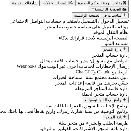
مقالات لوحة التحكم الجديدة
التلميحات والأفكار
مقالات قديمة
🏡 الصفحة الرئيسية
أساسيات في الصفحة الرئيسية
تسجيل الدخول / التسجيل باستخدام حسابات التواصل الاجتماعي
موافقة العميل على سياسة خصوصية المتجر
نظام التنقل الموحّد
الصفحة الرئيسية لاتخاذ قراراتك بذكاء
مساعد النمو
إدارة المتجر
إدارة حساب المتجر
التواصل مع مسؤول/ مدير حساب باقة سبيشال
إرسال الإخطارات لخدمات أخرى عبر الويب هوك Webhooks
الربط مع Claude وChatGPT
دليل منصة مجتمع سلة | مساحة الخبرات
حسّن تجربتك من قائمة إعدادات المتجر
إدارة قائمة المتاجر المرتبطة
إدارة حساب متجر الجملة
برامج الإحالة والتوصيات
برنامج الإحالة - التسويق بالعمولة لباقات سلة
برنامج التوصية من سلة: شارك رمزك، واربح نقاطاً تجدد بها باقتك مجانا
باقة المتجر
طريقة الطلب والشراء من متجر سلة
إدارة باقة المتجر: الاشتراكات، الفواتير، والترقية