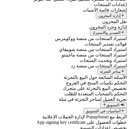
عدادات المنتجات
شعارات قائمة الأمنيات
إدارة المخزون
قل المخزون
دارة وجرد المخزون
التصدير والاستيراد
ستيراد المنتجات من منصة ووكومرس
والب تصدير المنتجات
ستيراد المنتجات من منصة شوبيفاي
ستيراد المنتجات من منصة ماجينتو
ستيراد وتحديث المنتجات
ستيراد المنتجات من منصة زد
متاجر التجزئة
لأسئلة الشائعة حول البيع بالتجزئة
لتحكم بكميات المنتج في الفروع
خصيص البيع بالتجزئة على متجرك
لتحكم بالشحنات المتعددة للطلب
جربة العميل لمتاجر التجزئة في سلة
📢 التسويق
أساسيات في التسويق
ربط مع PopupSmart لإدارة الحملات الإعلانية
طوات الحصول على App signing key certificate
خصيص إعدادات التسويق