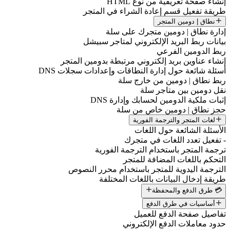
نشاء صفحة تعريفية من نوع HTML
ريقة تفعيل قسم إعادة الشراء في المتجر
نطاق | دومين المتجر
دارة نطاق | دومين متجرك على سلة
يانات ربط البريد الإلكتروني لمتاجر سبيشل
بط الدومين الفرعي
نشاء عناوين بريد إلكتروني مرتبطة بدومين المتجر
سئلة شائعة حول إدارة النطاقات وإعدادات سجلات DNS
بط نطاق | دومين من خارج سلة
قل دومين بين متاجر سلة
ثبات ملكية الدومين لحسابك وإدارة DNS
جز نطاق | دومين خاص من سلة
لغات المتجر والترجمة الفورية
لأسئلة الشائعة حول اللغات
 تفعيل تعدد اللغات في متجرك
رجمة المتجر باستخدام الترجمة الفورية
لتحكم باللغات المضافة للمتجر
لترجمة اليدوية للمتجر باستخدام محرر النصوص
ريقة إدخال البيانات باللغات المختلفة
💳 طرق الدفع والمحفظة
أساسيات في طرق الدفع
فاصيل صفحة الدفع للعميل
دود معاملات الدفع الإلكتروني