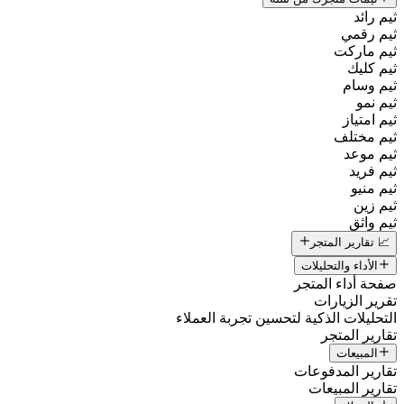
يم رائد
يم رقمي
يم ماركت
يم كليك
يم وسام
يم نمو
يم امتياز
يم مختلف
يم موعد
يم فريد
يم منيو
يم زين
يم واثق
📈 تقارير المتجر
الأداء والتحليلات
فحة أداء المتجر
قرير الزيارات
لتحليلات الذكية لتحسين تجربة العملاء
قارير المتجر
المبيعات
قارير المدفوعات
قارير المبيعات