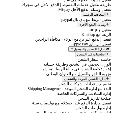
ريقة تفعيل خدمات التقسيط | الدفع الآجل في متجرك
فعيل وسيلة الدفع الآجل Mispay
المحافظ الرقمية
فعيل الربط مع باي بال paypal
وسائل الدفع الأخرى
فعيل stc pay
لربط مع Knet tap
فعيل الدفع عبر برنامج الولاء - مكافأة الراجحي
فعيل أبل باي Apple Pay
🚛 إدارة الشحن والتوصيل
أساسيات في الشحن
اسبة أسعار الشحن
لوزن الحجمي في الشحن وطريقة حسابه
عداد تكلفة الشحن في حالة الربط المباشر
جربة التاجر والعميل مع العنوان الوطني
إدارة الشحن الموحد والتشغيل
خصيص إعدادات شركات الشحن
لبدء مع إدارة الشحن الموحد Shipping Management
دارة المناديب والشركات الخاصة
فحة تقارير الشحن
فعيل وإدارة الدفع عند الاستلام مع بوليصات سلة
دارة بوليصات الشحن
دارة شركات الشحن من صفحة الشحن الموحد