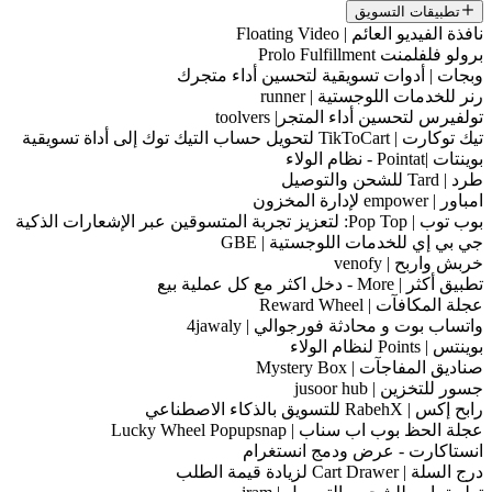
تطبيقات التسويق
افذة الفيديو العائم | Floating Video
رولو فلفلمنت Prolo Fulfillment
بجات | أدوات تسويقية لتحسين أداء متجرك
نر للخدمات اللوجستية | runner
ولفيرس لتحسين أداء المتجر| toolvers
ك توكارت | TikToCart لتحويل حساب التيك توك إلى أداة تسويقية
ينتات |Pointat - نظام الولاء
د | Tard للشحن والتوصيل
باور | empower لإدارة المخزون
ب توب | Pop Top: لتعزيز تجربة المتسوقين عبر الإشعارات الذكية
ي بي إي للخدمات اللوجستية | GBE
ربش واربح | venofy
بيق أكثر | More - دخل اكثر مع كل عملية بيع
جلة المكافآت | Reward Wheel
اتساب بوت و محادثة فورجوالي | 4jawaly
وينتس | Points لنظام الولاء
ناديق المفاجآت | Mystery Box
سور للتخزين | jusoor hub
بح إكس | RabehX للتسويق بالذكاء الاصطناعي
جلة الحظ بوب اب سناب | Lucky Wheel Popupsnap
نستاكارت - عرض ودمج انستغرام
ج السلة | Cart Drawer لزيادة قيمة الطلب