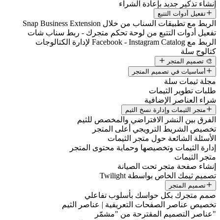
نشاء تذكير جديد بإعادة الشراء
تفعيل أدوات التتبع
لربط مع تطبيقات السناب من خلال Snap Business Extension
فعيل أدوات التتبع من لوحة تحكم متجرك - ربط سناب شات
ربط مع Facebook - Instagram Catalog لإدارة الكتالوجات
تالوج سلة
🎨 تصميم المتجر
أساسيات في تصميم المتجر
جلة ثيمات سلة
لبات تطوير الثيمات
راء العناصر الإضافية
متجر الثيمات وإدارة نسخ الثيم
لفرق بين النشر الافتراضي والمخصص للثيم
خصيص الشريط الترويجي أعلى المتجر
لأسئلة الشائعة حول متجر الثيمات
دارة الثيمات وتخصيصها وحماية محتوى المتجر
تجر الثيمات
نشاء صفحة متجر تحت الصيانة
صميم ثيمك الخاص بواسطة Twilight
تصميم المتجر
مم متجرك بكل حواسك بأسلوب تفاعلي
خصيص عناصر الصفحات التعريفية | عناصر الثيم
عناصر التصميم المقترحة من "مشمّر