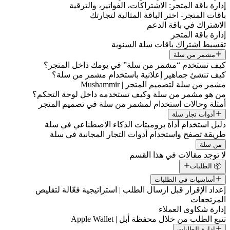
دارة باقة المتجر: الاشتراكات، الفواتير، والترقية
اقات المتجر- اختر الباقة المثالية لتجارتك
لاشتراك في باقة الدعم
دارة باقة المتجر
قسيط اشتراك باقات سلة السنوية
مشمر من سلة
يف تستخدم “مشمر من سلة” في يومك داخل المتجر؟
يف تنشئ جماهير إعلانية باستخدام مشمر من سلة؟
شمر من سلة لتصميم المتجر | Mushammir
ن هو مشمر من سلة وكيف تستخدمه داخل لوحة التحكم؟
مثلة وحالات استخدام لمشمر من سلة في تصميم المتجر
أدوات تجار سلة
ليل استخدام أداة برومبتات الذكاء الاصطناعي في سلة
ريقة تصفح واستخدام أدوات التجار المجانية في سلة
من سلة
ا توجد مقالات في هذا القسم
📦 الطلبات
أساسيات في الطلبات
عداد الإقرار قبل ارسال الطلب | استراتيجية فعّالة لتقليص
لمرتجعات
دارة شكاوى العملاء
تبع الطلب من خلال محفظة أبل | Apple Wallet
إدارة الطلبات