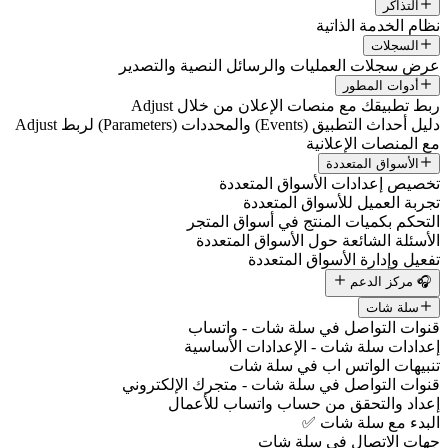
التذاكر
ظام الخدمة الذاتية
السجلات
رض سجلات العمليات والرسائل النصية والتصدير
أدوات المطور
بط تطبيقك مع منصات الإعلان من خلال Adjust
دليل أحداث التطبيق (Events) والمحددات (Parameters) لربط Adjust
ع المنصات الإعلانية
الأسواق المتعددة
خصيص إعدادات الأسواق المتعددة
جربة العميل للأسواق المتعددة
لتحكم بكميات المنتج في أسواق المتجر
لأسئلة الشائعة حول الأسواق المتعددة
فعيل وإدارة الأسواق المتعددة
🎧 مركز الدعم
سلة شات
نوات التواصل في سلة شات - واتساب
عدادات سلة شات - الإعدادات الأساسية
نبيهات الواتس اب في سلة شات
نوات التواصل في سلة شات - متجرك الإلكتروني
عداد والتحقق من حساب واتساب للأعمال
لبدء مع سلة شات ✅
هات الاتصال في سلة شات