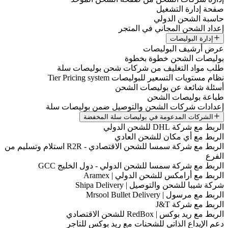
فحة إدارة التشغيل
اسبة الشحن الدولي
عداد الشحن المجاني في المتجر
إدارة البوليصات
رض أرشيف البوليصات
وليصات الشحن خطوة بخطوة
لب مواد التغليف من شركات شحن بوليصات سلة
ظام مستويات التسعير للبوليصات Tier Pricing system
سئلة شائعة عن بوليصات الشحن
باعة بوليصات الشحن
عدادات شركات الشحن والتوصيل ضمن بوليصات سلة
الشركات المدعومة في بوليصات سلة المخفضة
لربط مع شركة DHL للشحن الدولي
لربط مع أي مكان للشحن العادي
الربط مع شركة سمسا للشحن الاقتصادي - R2R استلام وتسليم من
لفرع
لربط مع شركة سمسا للشحن الدولي - دول الخليج GCC
لربط مع أرامكس للشحن الدولي | Aramex
ركة شيبا للشحن والتوصيل | Shipa Delivery
لربط مع مرسول | Mrsool Bullet Delivery
لربط مع شركة J&T
لربط مع ريد بوكس | RedBox للشحن الاقتصادي
عم الإيداع الذاتي للشحنات مع ريد بوكس للتاجر