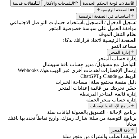
مقالات لوحة التحكم الجديدة
التلميحات والأفكار
مقالات قديمة
🏡 الصفحة الرئيسية
أساسيات في الصفحة الرئيسية
سجيل الدخول / التسجيل باستخدام حسابات التواصل الاجتماعي
وافقة العميل على سياسة خصوصية المتجر
ظام التنقل الموحّد
لصفحة الرئيسية لاتخاذ قراراتك بذكاء
ساعد النمو
إدارة المتجر
دارة حساب المتجر
لتواصل مع مسؤول/ مدير حساب باقة سبيشال
رسال الإخطارات لخدمات أخرى عبر الويب هوك Webhooks
لربط مع Claude وChatGPT
ليل منصة مجتمع سلة | مساحة الخبرات
سّن تجربتك من قائمة إعدادات المتجر
دارة قائمة المتاجر المرتبطة
دارة حساب متجر الجملة
برامج الإحالة والتوصيات
رنامج الإحالة - التسويق بالعمولة لباقات سلة
رنامج التوصية من سلة: شارك رمزك، واربح نقاطاً تجدد بها باقتك
جاناً
باقة المتجر
ريقة الطلب والشراء من متجر سلة