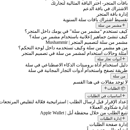
باقات المتجر- اختر الباقة المثالية لتجارتك
الاشتراك في باقة الدعم
إدارة باقة المتجر
تقسيط اشتراك باقات سلة السنوية
مشمر من سلة
كيف تستخدم “مشمر من سلة” في يومك داخل المتجر؟
كيف تنشئ جماهير إعلانية باستخدام مشمر من سلة؟
مشمر من سلة لتصميم المتجر | Mushammir
من هو مشمر من سلة وكيف تستخدمه داخل لوحة التحكم؟
أمثلة وحالات استخدام لمشمر من سلة في تصميم المتجر
أدوات تجار سلة
دليل استخدام أداة برومبتات الذكاء الاصطناعي في سلة
طريقة تصفح واستخدام أدوات التجار المجانية في سلة
من سلة
لا توجد مقالات في هذا القسم
📦 الطلبات
أساسيات في الطلبات
إعداد الإقرار قبل ارسال الطلب | استراتيجية فعّالة لتقليص المرتجعات
إدارة شكاوى العملاء
تتبع الطلب من خلال محفظة أبل | Apple Wallet
إدارة الطلبات
إدارة صفحة الطلبات
إنشاء طلب جديد يدوياً