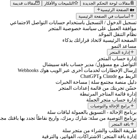
مقالات لوحة التحكم الجديدة
التلميحات والأفكار
مقالات قديمة
🏡 الصفحة الرئيسية
أساسيات في الصفحة الرئيسية
تسجيل الدخول / التسجيل باستخدام حسابات التواصل الاجتماعي
موافقة العميل على سياسة خصوصية المتجر
نظام التنقل الموحّد
الصفحة الرئيسية لاتخاذ قراراتك بذكاء
مساعد النمو
إدارة المتجر
إدارة حساب المتجر
التواصل مع مسؤول/ مدير حساب باقة سبيشال
إرسال الإخطارات لخدمات أخرى عبر الويب هوك Webhooks
الربط مع Claude وChatGPT
دليل منصة مجتمع سلة | مساحة الخبرات
حسّن تجربتك من قائمة إعدادات المتجر
إدارة قائمة المتاجر المرتبطة
إدارة حساب متجر الجملة
برامج الإحالة والتوصيات
برنامج الإحالة - التسويق بالعمولة لباقات سلة
برنامج التوصية من سلة: شارك رمزك، واربح نقاطاً تجدد بها باقتك مجانا
باقة المتجر
طريقة الطلب والشراء من متجر سلة
إدارة باقة المتجر: الاشتراكات، الفواتير، والترقية