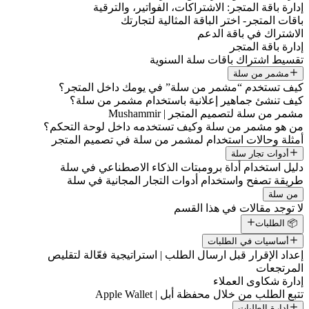
إدارة باقة المتجر: الاشتراكات، الفواتير، والترقية
باقات المتجر- اختر الباقة المثالية لتجارتك
الاشتراك في باقة الدعم
إدارة باقة المتجر
تقسيط اشتراك باقات سلة السنوية
مشمر من سلة
كيف تستخدم “مشمر من سلة” في يومك داخل المتجر؟
كيف تنشئ جماهير إعلانية باستخدام مشمر من سلة؟
مشمر من سلة لتصميم المتجر | Mushammir
من هو مشمر من سلة وكيف تستخدمه داخل لوحة التحكم؟
أمثلة وحالات استخدام لمشمر من سلة في تصميم المتجر
أدوات تجار سلة
دليل استخدام أداة برومبتات الذكاء الاصطناعي في سلة
طريقة تصفح واستخدام أدوات التجار المجانية في سلة
من سلة
لا توجد مقالات في هذا القسم
📦 الطلبات
أساسيات في الطلبات
إعداد الإقرار قبل ارسال الطلب | استراتيجية فعّالة لتقليص
المرتجعات
إدارة شكاوى العملاء
تتبع الطلب من خلال محفظة أبل | Apple Wallet
إدارة الطلبات