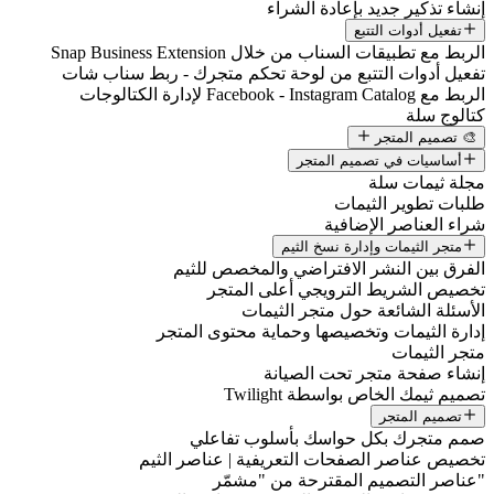
إنشاء تذكير جديد بإعادة الشراء
تفعيل أدوات التتبع
الربط مع تطبيقات السناب من خلال Snap Business Extension
تفعيل أدوات التتبع من لوحة تحكم متجرك - ربط سناب شات
الربط مع Facebook - Instagram Catalog لإدارة الكتالوجات
كتالوج سلة
🎨 تصميم المتجر
أساسيات في تصميم المتجر
مجلة ثيمات سلة
طلبات تطوير الثيمات
شراء العناصر الإضافية
متجر الثيمات وإدارة نسخ الثيم
الفرق بين النشر الافتراضي والمخصص للثيم
تخصيص الشريط الترويجي أعلى المتجر
الأسئلة الشائعة حول متجر الثيمات
إدارة الثيمات وتخصيصها وحماية محتوى المتجر
متجر الثيمات
إنشاء صفحة متجر تحت الصيانة
تصميم ثيمك الخاص بواسطة Twilight
تصميم المتجر
صمم متجرك بكل حواسك بأسلوب تفاعلي
تخصيص عناصر الصفحات التعريفية | عناصر الثيم
"عناصر التصميم المقترحة من "مشمّر