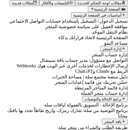
مقالات لوحة التحكم الجديدة
التلميحات والأفكار
مقالات قديمة
🏡 الصفحة الرئيسية
أساسيات في الصفحة الرئيسية
تسجيل الدخول / التسجيل باستخدام حسابات التواصل الاجتماعي
موافقة العميل على سياسة خصوصية المتجر
نظام التنقل الموحّد
الصفحة الرئيسية لاتخاذ قراراتك بذكاء
مساعد النمو
إدارة المتجر
إدارة حساب المتجر
التواصل مع مسؤول/ مدير حساب باقة سبيشال
إرسال الإخطارات لخدمات أخرى عبر الويب هوك Webhooks
الربط مع Claude وChatGPT
دليل منصة مجتمع سلة | مساحة الخبرات
حسّن تجربتك من قائمة إعدادات المتجر
إدارة قائمة المتاجر المرتبطة
إدارة حساب متجر الجملة
برامج الإحالة والتوصيات
برنامج الإحالة - التسويق بالعمولة لباقات سلة
برنامج التوصية من سلة: شارك رمزك، واربح نقاطاً تجدد بها باقتك
مجاناً
باقة المتجر
طريقة الطلب والشراء من متجر سلة