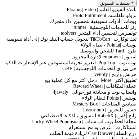
تطبيقات التسويق
نافذة الفيديو العائم | Floating Video
برولو فلفلمنت Prolo Fulfillment
وبجات | أدوات تسويقية لتحسين أداء متجرك
رنر للخدمات اللوجستية | runner
تولفيرس لتحسين أداء المتجر| toolvers
تيك توكارت | TikToCart لتحويل حساب التيك توك إلى أداة تسويقية
بوينتات |Pointat - نظام الولاء
طرد | Tard للشحن والتوصيل
امباور | empower لإدارة المخزون
بوب توب | Pop Top: لتعزيز تجربة المتسوقين عبر الإشعارات الذكية
جي بي إي للخدمات اللوجستية | GBE
خربش واربح | venofy
تطبيق أكثر | More - دخل اكثر مع كل عملية بيع
عجلة المكافآت | Reward Wheel
واتساب بوت و محادثة فورجوالي | 4jawaly
بوينتس | Points لنظام الولاء
صناديق المفاجآت | Mystery Box
جسور للتخزين | jusoor hub
رابح إكس | RabehX للتسويق بالذكاء الاصطناعي
عجلة الحظ بوب اب سناب | Lucky Wheel Popupsnap
انستاكارت - عرض ودمج انستغرام
درج السلة | Cart Drawer لزيادة قيمة الطلب