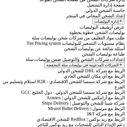
صفحة إدارة التشغيل
حاسبة الشحن الدولي
إعداد الشحن المجاني في المتجر
إدارة البوليصات
عرض أرشيف البوليصات
بوليصات الشحن خطوة بخطوة
طلب مواد التغليف من شركات شحن بوليصات سلة
نظام مستويات التسعير للبوليصات Tier Pricing system
أسئلة شائعة عن بوليصات الشحن
طباعة بوليصات الشحن
إعدادات شركات الشحن والتوصيل ضمن بوليصات سلة
الشركات المدعومة في بوليصات سلة المخفضة
الربط مع شركة DHL للشحن الدولي
الربط مع أي مكان للشحن العادي
الربط مع شركة سمسا للشحن الاقتصادي - R2R استلام وتسليم من
الفرع
الربط مع شركة سمسا للشحن الدولي - دول الخليج GCC
الربط مع أرامكس للشحن الدولي | Aramex
شركة شيبا للشحن والتوصيل | Shipa Delivery
الربط مع مرسول | Mrsool Bullet Delivery
الربط مع شركة J&T
الربط مع ريد بوكس | RedBox للشحن الاقتصادي
دعم الإيداع الذاتي للشحنات مع ريد بوكس للتاجر