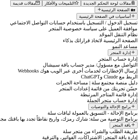
مقالات لوحة التحكم الجديدة
التلميحات والأفكار
مقالات قديمة
🏡 الصفحة الرئيسية
أساسيات في الصفحة الرئيسية
تسجيل الدخول / التسجيل باستخدام حسابات التواصل الاجتماعي
موافقة العميل على سياسة خصوصية المتجر
نظام التنقل الموحّد
الصفحة الرئيسية لاتخاذ قراراتك بذكاء
مساعد النمو
إدارة المتجر
إدارة حساب المتجر
التواصل مع مسؤول/ مدير حساب باقة سبيشال
إرسال الإخطارات لخدمات أخرى عبر الويب هوك Webhooks
الربط مع Claude وChatGPT
دليل منصة مجتمع سلة | مساحة الخبرات
حسّن تجربتك من قائمة إعدادات المتجر
إدارة قائمة المتاجر المرتبطة
إدارة حساب متجر الجملة
برامج الإحالة والتوصيات
برنامج الإحالة - التسويق بالعمولة لباقات سلة
برنامج التوصية من سلة: شارك رمزك، واربح نقاطاً تجدد بها باقتك مجانا
باقة المتجر
طريقة الطلب والشراء من متجر سلة
إدارة باقة المتجر: الاشتراكات، الفواتير، والترقية