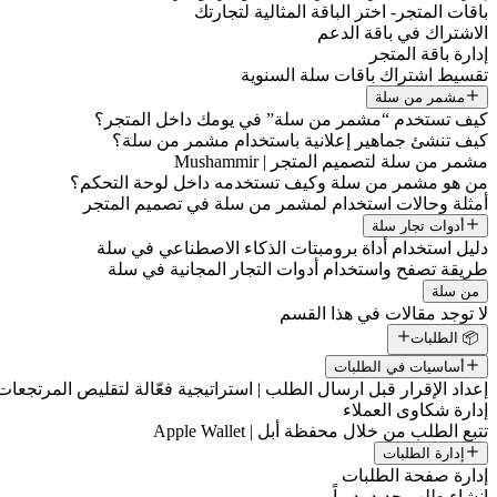
باقات المتجر- اختر الباقة المثالية لتجارتك
الاشتراك في باقة الدعم
إدارة باقة المتجر
تقسيط اشتراك باقات سلة السنوية
مشمر من سلة
كيف تستخدم “مشمر من سلة” في يومك داخل المتجر؟
كيف تنشئ جماهير إعلانية باستخدام مشمر من سلة؟
مشمر من سلة لتصميم المتجر | Mushammir
من هو مشمر من سلة وكيف تستخدمه داخل لوحة التحكم؟
أمثلة وحالات استخدام لمشمر من سلة في تصميم المتجر
أدوات تجار سلة
دليل استخدام أداة برومبتات الذكاء الاصطناعي في سلة
طريقة تصفح واستخدام أدوات التجار المجانية في سلة
من سلة
لا توجد مقالات في هذا القسم
📦 الطلبات
أساسيات في الطلبات
إعداد الإقرار قبل ارسال الطلب | استراتيجية فعّالة لتقليص المرتجعات
إدارة شكاوى العملاء
تتبع الطلب من خلال محفظة أبل | Apple Wallet
إدارة الطلبات
إدارة صفحة الطلبات
إنشاء طلب جديد يدوياً