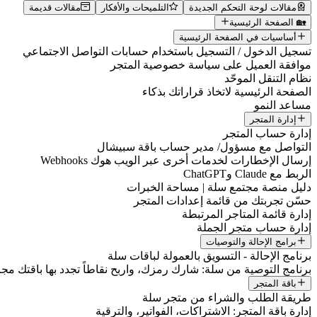
مقالات لوحة التحكم الجديدة
التلميحات والأفكار
مقالات قديمة
🏡 الصفحة الرئيسية
أساسيات في الصفحة الرئيسية
تسجيل الدخول / التسجيل باستخدام حسابات التواصل الاجتماعي
موافقة العميل على سياسة خصوصية المتجر
نظام التنقل الموحّد
الصفحة الرئيسية لاتخاذ قراراتك بذكاء
مساعد النمو
إدارة المتجر
إدارة حساب المتجر
التواصل مع مسؤول/ مدير حساب باقة سبيشال
إرسال الإخطارات لخدمات أخرى عبر الويب هوك Webhooks
الربط مع Claude وChatGPT
دليل منصة مجتمع سلة | مساحة الخبرات
حسّن تجربتك من قائمة إعدادات المتجر
إدارة قائمة المتاجر المرتبطة
إدارة حساب متجر الجملة
برامج الإحالة والتوصيات
برنامج الإحالة - التسويق بالعمولة لباقات سلة
برنامج التوصية من سلة: شارك رمزك، واربح نقاطاً تجدد بها باقتك مجانا
باقة المتجر
طريقة الطلب والشراء من متجر سلة
إدارة باقة المتجر: الاشتراكات، الفواتير، والترقية