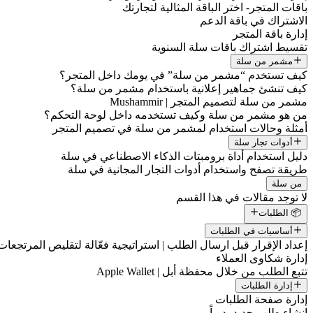
باقات المتجر- اختر الباقة المثالية لتجارتك
الاشتراك في باقة الدعم
إدارة باقة المتجر
تقسيط اشتراك باقات سلة السنوية
مشمر من سلة
كيف تستخدم “مشمر من سلة” في يومك داخل المتجر؟
كيف تنشئ جماهير إعلانية باستخدام مشمر من سلة؟
مشمر من سلة لتصميم المتجر | Mushammir
من هو مشمر من سلة وكيف تستخدمه داخل لوحة التحكم؟
أمثلة وحالات استخدام لمشمر من سلة في تصميم المتجر
أدوات تجار سلة
دليل استخدام أداة برومبتات الذكاء الاصطناعي في سلة
طريقة تصفح واستخدام أدوات التجار المجانية في سلة
من سلة
لا توجد مقالات في هذا القسم
📦 الطلبات
أساسيات في الطلبات
إعداد الإقرار قبل ارسال الطلب | استراتيجية فعّالة لتقليص المرتجعات
إدارة شكاوى العملاء
تتبع الطلب من خلال محفظة أبل | Apple Wallet
إدارة الطلبات
إدارة صفحة الطلبات
إنشاء طلب جديد يدوياً