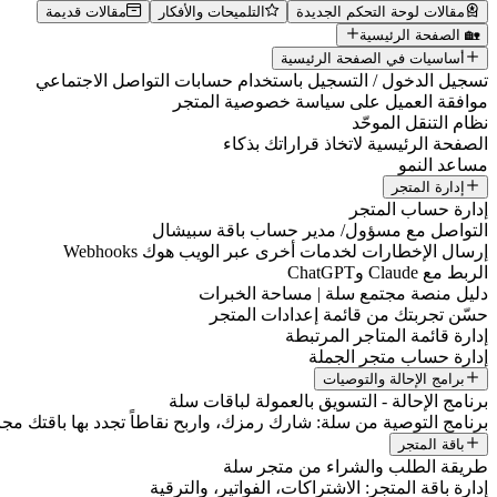
مقالات لوحة التحكم الجديدة
التلميحات والأفكار
مقالات قديمة
🏡 الصفحة الرئيسية
أساسيات في الصفحة الرئيسية
تسجيل الدخول / التسجيل باستخدام حسابات التواصل الاجتماعي
موافقة العميل على سياسة خصوصية المتجر
نظام التنقل الموحّد
الصفحة الرئيسية لاتخاذ قراراتك بذكاء
مساعد النمو
إدارة المتجر
إدارة حساب المتجر
التواصل مع مسؤول/ مدير حساب باقة سبيشال
إرسال الإخطارات لخدمات أخرى عبر الويب هوك Webhooks
الربط مع Claude وChatGPT
دليل منصة مجتمع سلة | مساحة الخبرات
حسّن تجربتك من قائمة إعدادات المتجر
إدارة قائمة المتاجر المرتبطة
إدارة حساب متجر الجملة
برامج الإحالة والتوصيات
برنامج الإحالة - التسويق بالعمولة لباقات سلة
برنامج التوصية من سلة: شارك رمزك، واربح نقاطاً تجدد بها باقتك مجانا
باقة المتجر
طريقة الطلب والشراء من متجر سلة
إدارة باقة المتجر: الاشتراكات، الفواتير، والترقية