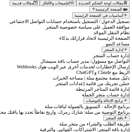
مقالات لوحة التحكم الجديدة
التلميحات والأفكار
مقالات قديمة
🏡 الصفحة الرئيسية
أساسيات في الصفحة الرئيسية
تسجيل الدخول / التسجيل باستخدام حسابات التواصل الاجتماعي
موافقة العميل على سياسة خصوصية المتجر
نظام التنقل الموحّد
الصفحة الرئيسية لاتخاذ قراراتك بذكاء
مساعد النمو
إدارة المتجر
إدارة حساب المتجر
التواصل مع مسؤول/ مدير حساب باقة سبيشال
إرسال الإخطارات لخدمات أخرى عبر الويب هوك Webhooks
الربط مع Claude وChatGPT
دليل منصة مجتمع سلة | مساحة الخبرات
حسّن تجربتك من قائمة إعدادات المتجر
إدارة قائمة المتاجر المرتبطة
إدارة حساب متجر الجملة
برامج الإحالة والتوصيات
برنامج الإحالة - التسويق بالعمولة لباقات سلة
برنامج التوصية من سلة: شارك رمزك، واربح نقاطاً تجدد بها باقتك مجانا
باقة المتجر
طريقة الطلب والشراء من متجر سلة
إدارة باقة المتجر: الاشتراكات، الفواتير، والترقية