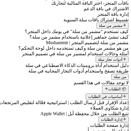
باقات المتجر- اختر الباقة المثالية لتجارتك
الاشتراك في باقة الدعم
إدارة باقة المتجر
تقسيط اشتراك باقات سلة السنوية
مشمر من سلة
كيف تستخدم “مشمر من سلة” في يومك داخل المتجر؟
كيف تنشئ جماهير إعلانية باستخدام مشمر من سلة؟
مشمر من سلة لتصميم المتجر | Mushammir
من هو مشمر من سلة وكيف تستخدمه داخل لوحة التحكم؟
أمثلة وحالات استخدام لمشمر من سلة في تصميم المتجر
أدوات تجار سلة
دليل استخدام أداة برومبتات الذكاء الاصطناعي في سلة
طريقة تصفح واستخدام أدوات التجار المجانية في سلة
من سلة
لا توجد مقالات في هذا القسم
📦 الطلبات
أساسيات في الطلبات
إعداد الإقرار قبل ارسال الطلب | استراتيجية فعّالة لتقليص المرتجعات
إدارة شكاوى العملاء
تتبع الطلب من خلال محفظة أبل | Apple Wallet
إدارة الطلبات
إدارة صفحة الطلبات
إنشاء طلب جديد يدوياً