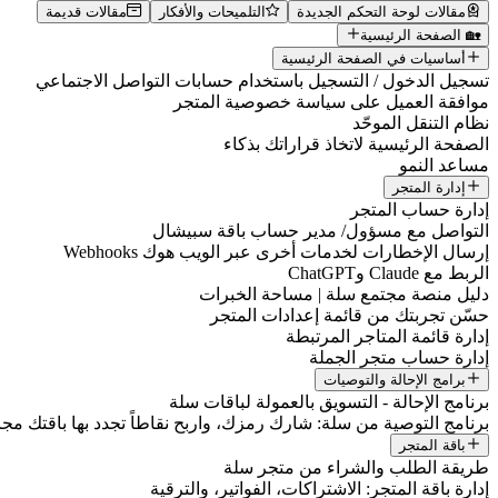
مقالات لوحة التحكم الجديدة
التلميحات والأفكار
مقالات قديمة
🏡 الصفحة الرئيسية
أساسيات في الصفحة الرئيسية
تسجيل الدخول / التسجيل باستخدام حسابات التواصل الاجتماعي
موافقة العميل على سياسة خصوصية المتجر
نظام التنقل الموحّد
الصفحة الرئيسية لاتخاذ قراراتك بذكاء
مساعد النمو
إدارة المتجر
إدارة حساب المتجر
التواصل مع مسؤول/ مدير حساب باقة سبيشال
إرسال الإخطارات لخدمات أخرى عبر الويب هوك Webhooks
الربط مع Claude وChatGPT
دليل منصة مجتمع سلة | مساحة الخبرات
حسّن تجربتك من قائمة إعدادات المتجر
إدارة قائمة المتاجر المرتبطة
إدارة حساب متجر الجملة
برامج الإحالة والتوصيات
برنامج الإحالة - التسويق بالعمولة لباقات سلة
برنامج التوصية من سلة: شارك رمزك، واربح نقاطاً تجدد بها باقتك مجانا
باقة المتجر
طريقة الطلب والشراء من متجر سلة
إدارة باقة المتجر: الاشتراكات، الفواتير، والترقية