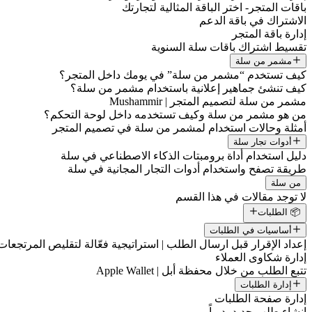
باقات المتجر- اختر الباقة المثالية لتجارتك
الاشتراك في باقة الدعم
إدارة باقة المتجر
تقسيط اشتراك باقات سلة السنوية
مشمر من سلة
كيف تستخدم “مشمر من سلة” في يومك داخل المتجر؟
كيف تنشئ جماهير إعلانية باستخدام مشمر من سلة؟
مشمر من سلة لتصميم المتجر | Mushammir
من هو مشمر من سلة وكيف تستخدمه داخل لوحة التحكم؟
أمثلة وحالات استخدام لمشمر من سلة في تصميم المتجر
أدوات تجار سلة
دليل استخدام أداة برومبتات الذكاء الاصطناعي في سلة
طريقة تصفح واستخدام أدوات التجار المجانية في سلة
من سلة
لا توجد مقالات في هذا القسم
📦 الطلبات
أساسيات في الطلبات
إعداد الإقرار قبل ارسال الطلب | استراتيجية فعّالة لتقليص المرتجعات
إدارة شكاوى العملاء
تتبع الطلب من خلال محفظة أبل | Apple Wallet
إدارة الطلبات
إدارة صفحة الطلبات
إنشاء طلب جديد يدوياً