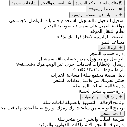
مقالات لوحة التحكم الجديدة
التلميحات والأفكار
مقالات قديمة
🏡 الصفحة الرئيسية
أساسيات في الصفحة الرئيسية
تسجيل الدخول / التسجيل باستخدام حسابات التواصل الاجتماعي
موافقة العميل على سياسة خصوصية المتجر
نظام التنقل الموحّد
الصفحة الرئيسية لاتخاذ قراراتك بذكاء
مساعد النمو
إدارة المتجر
إدارة حساب المتجر
التواصل مع مسؤول/ مدير حساب باقة سبيشال
إرسال الإخطارات لخدمات أخرى عبر الويب هوك Webhooks
الربط مع Claude وChatGPT
دليل منصة مجتمع سلة | مساحة الخبرات
حسّن تجربتك من قائمة إعدادات المتجر
إدارة قائمة المتاجر المرتبطة
إدارة حساب متجر الجملة
برامج الإحالة والتوصيات
برنامج الإحالة - التسويق بالعمولة لباقات سلة
برنامج التوصية من سلة: شارك رمزك، واربح نقاطاً تجدد بها باقتك مجانا
باقة المتجر
طريقة الطلب والشراء من متجر سلة
إدارة باقة المتجر: الاشتراكات، الفواتير، والترقية