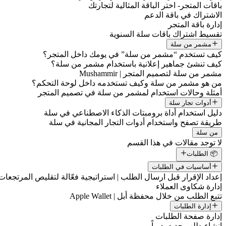
باقات المتجر- اختر الباقة المثالية لتجارتك
الاشتراك في باقة الدعم
إدارة باقة المتجر
تقسيط اشتراك باقات سلة السنوية
مشمر من سلة
كيف تستخدم “مشمر من سلة” في يومك داخل المتجر؟
كيف تنشئ جماهير إعلانية باستخدام مشمر من سلة؟
مشمر من سلة لتصميم المتجر | Mushammir
من هو مشمر من سلة وكيف تستخدمه داخل لوحة التحكم؟
أمثلة وحالات استخدام لمشمر من سلة في تصميم المتجر
أدوات تجار سلة
دليل استخدام أداة برومبتات الذكاء الاصطناعي في سلة
طريقة تصفح واستخدام أدوات التجار المجانية في سلة
من سلة
لا توجد مقالات في هذا القسم
📦 الطلبات
أساسيات في الطلبات
إعداد الإقرار قبل ارسال الطلب | استراتيجية فعّالة لتقليص المرتجعات
إدارة شكاوى العملاء
تتبع الطلب من خلال محفظة أبل | Apple Wallet
إدارة الطلبات
إدارة صفحة الطلبات
إنشاء طلب جديد يدوياً