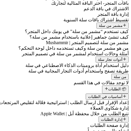
باقات المتجر- اختر الباقة المثالية لتجارتك
الاشتراك في باقة الدعم
إدارة باقة المتجر
تقسيط اشتراك باقات سلة السنوية
مشمر من سلة
كيف تستخدم “مشمر من سلة” في يومك داخل المتجر؟
كيف تنشئ جماهير إعلانية باستخدام مشمر من سلة؟
مشمر من سلة لتصميم المتجر | Mushammir
من هو مشمر من سلة وكيف تستخدمه داخل لوحة التحكم؟
أمثلة وحالات استخدام لمشمر من سلة في تصميم المتجر
أدوات تجار سلة
دليل استخدام أداة برومبتات الذكاء الاصطناعي في سلة
طريقة تصفح واستخدام أدوات التجار المجانية في سلة
من سلة
لا توجد مقالات في هذا القسم
📦 الطلبات
أساسيات في الطلبات
إعداد الإقرار قبل ارسال الطلب | استراتيجية فعّالة لتقليص المرتجعات
إدارة شكاوى العملاء
تتبع الطلب من خلال محفظة أبل | Apple Wallet
إدارة الطلبات
إدارة صفحة الطلبات
إنشاء طلب جديد يدوياً