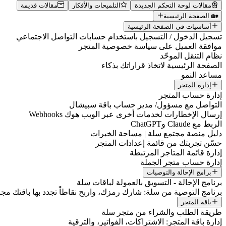
مقالات لوحة التحكم الجديدة
التلميحات والأفكار
مقالات قديمة
🏡 الصفحة الرئيسية
أساسيات في الصفحة الرئيسية
تسجيل الدخول / التسجيل باستخدام حسابات التواصل الاجتماعي
موافقة العميل على سياسة خصوصية المتجر
نظام التنقل الموحّد
الصفحة الرئيسية لاتخاذ قراراتك بذكاء
مساعد النمو
إدارة المتجر
إدارة حساب المتجر
التواصل مع مسؤول/ مدير حساب باقة سبيشال
إرسال الإخطارات لخدمات أخرى عبر الويب هوك Webhooks
الربط مع Claude وChatGPT
دليل منصة مجتمع سلة | مساحة الخبرات
حسّن تجربتك من قائمة إعدادات المتجر
إدارة قائمة المتاجر المرتبطة
إدارة حساب متجر الجملة
برامج الإحالة والتوصيات
برنامج الإحالة - التسويق بالعمولة لباقات سلة
برنامج التوصية من سلة: شارك رمزك، واربح نقاطاً تجدد بها باقتك مجانا
باقة المتجر
طريقة الطلب والشراء من متجر سلة
إدارة باقة المتجر: الاشتراكات، الفواتير، والترقية