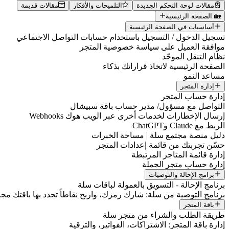
مقالات لوحة التحكم الجديدة
التلميحات والأفكار
مقالات قديمة
🏡 الصفحة الرئيسية
أساسيات في الصفحة الرئيسية
تسجيل الدخول / التسجيل باستخدام حسابات التواصل الاجتماعي
موافقة العميل على سياسة خصوصية المتجر
نظام التنقل الموحّد
الصفحة الرئيسية لاتخاذ قراراتك بذكاء
مساعد النمو
إدارة المتجر
إدارة حساب المتجر
التواصل مع مسؤول/ مدير حساب باقة سبيشال
إرسال الإخطارات لخدمات أخرى عبر الويب هوك Webhooks
الربط مع Claude وChatGPT
دليل منصة مجتمع سلة | مساحة الخبرات
حسّن تجربتك من قائمة إعدادات المتجر
إدارة قائمة المتاجر المرتبطة
إدارة حساب متجر الجملة
برامج الإحالة والتوصيات
برنامج الإحالة - التسويق بالعمولة لباقات سلة
برنامج التوصية من سلة: شارك رمزك، واربح نقاطاً تجدد بها باقتك مجانا
باقة المتجر
طريقة الطلب والشراء من متجر سلة
إدارة باقة المتجر: الاشتراكات، الفواتير، والترقية