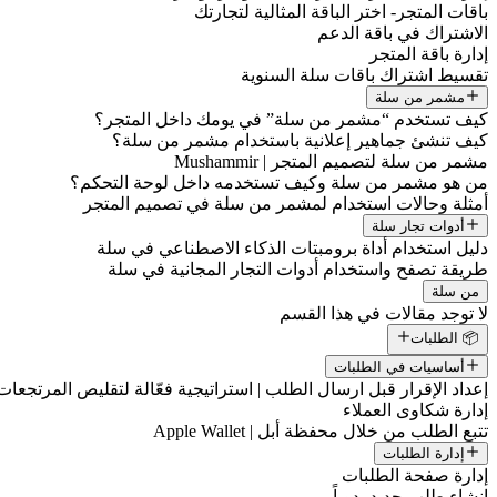
باقات المتجر- اختر الباقة المثالية لتجارتك
الاشتراك في باقة الدعم
إدارة باقة المتجر
تقسيط اشتراك باقات سلة السنوية
مشمر من سلة
كيف تستخدم “مشمر من سلة” في يومك داخل المتجر؟
كيف تنشئ جماهير إعلانية باستخدام مشمر من سلة؟
مشمر من سلة لتصميم المتجر | Mushammir
من هو مشمر من سلة وكيف تستخدمه داخل لوحة التحكم؟
أمثلة وحالات استخدام لمشمر من سلة في تصميم المتجر
أدوات تجار سلة
دليل استخدام أداة برومبتات الذكاء الاصطناعي في سلة
طريقة تصفح واستخدام أدوات التجار المجانية في سلة
من سلة
لا توجد مقالات في هذا القسم
📦 الطلبات
أساسيات في الطلبات
إعداد الإقرار قبل ارسال الطلب | استراتيجية فعّالة لتقليص المرتجعات
إدارة شكاوى العملاء
تتبع الطلب من خلال محفظة أبل | Apple Wallet
إدارة الطلبات
إدارة صفحة الطلبات
إنشاء طلب جديد يدوياً