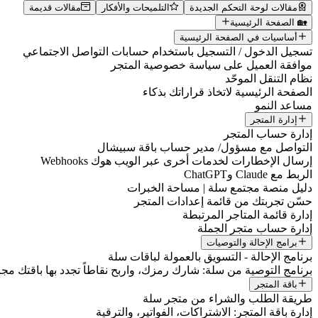
مقالات لوحة التحكم الجديدة
التلميحات والأفكار
مقالات قديمة
🏡 الصفحة الرئيسية
أساسيات في الصفحة الرئيسية
تسجيل الدخول / التسجيل باستخدام حسابات التواصل الاجتماعي
موافقة العميل على سياسة خصوصية المتجر
نظام التنقل الموحّد
الصفحة الرئيسية لاتخاذ قراراتك بذكاء
مساعد النمو
إدارة المتجر
إدارة حساب المتجر
التواصل مع مسؤول/ مدير حساب باقة سبيشال
إرسال الإخطارات لخدمات أخرى عبر الويب هوك Webhooks
الربط مع Claude وChatGPT
دليل منصة مجتمع سلة | مساحة الخبرات
حسّن تجربتك من قائمة إعدادات المتجر
إدارة قائمة المتاجر المرتبطة
إدارة حساب متجر الجملة
برامج الإحالة والتوصيات
برنامج الإحالة - التسويق بالعمولة لباقات سلة
برنامج التوصية من سلة: شارك رمزك، واربح نقاطاً تجدد بها باقتك مجانا
باقة المتجر
طريقة الطلب والشراء من متجر سلة
إدارة باقة المتجر: الاشتراكات، الفواتير، والترقية