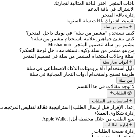
باقات المتجر- اختر الباقة المثالية لتجارتك
الاشتراك في باقة الدعم
إدارة باقة المتجر
تقسيط اشتراك باقات سلة السنوية
مشمر من سلة
كيف تستخدم “مشمر من سلة” في يومك داخل المتجر؟
كيف تنشئ جماهير إعلانية باستخدام مشمر من سلة؟
مشمر من سلة لتصميم المتجر | Mushammir
من هو مشمر من سلة وكيف تستخدمه داخل لوحة التحكم؟
أمثلة وحالات استخدام لمشمر من سلة في تصميم المتجر
أدوات تجار سلة
دليل استخدام أداة برومبتات الذكاء الاصطناعي في سلة
طريقة تصفح واستخدام أدوات التجار المجانية في سلة
من سلة
لا توجد مقالات في هذا القسم
📦 الطلبات
أساسيات في الطلبات
إعداد الإقرار قبل ارسال الطلب | استراتيجية فعّالة لتقليص المرتجعات
إدارة شكاوى العملاء
تتبع الطلب من خلال محفظة أبل | Apple Wallet
إدارة الطلبات
إدارة صفحة الطلبات
إنشاء طلب جديد يدوياً