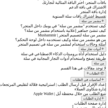
باقات المتجر- اختر الباقة المثالية لتجارتك
الاشتراك في باقة الدعم
إدارة باقة المتجر
تقسيط اشتراك باقات سلة السنوية
مشمر من سلة
كيف تستخدم “مشمر من سلة” في يومك داخل المتجر؟
كيف تنشئ جماهير إعلانية باستخدام مشمر من سلة؟
مشمر من سلة لتصميم المتجر | Mushammir
من هو مشمر من سلة وكيف تستخدمه داخل لوحة التحكم؟
أمثلة وحالات استخدام لمشمر من سلة في تصميم المتجر
أدوات تجار سلة
دليل استخدام أداة برومبتات الذكاء الاصطناعي في سلة
طريقة تصفح واستخدام أدوات التجار المجانية في سلة
من سلة
لا توجد مقالات في هذا القسم
📦 الطلبات
أساسيات في الطلبات
إعداد الإقرار قبل ارسال الطلب | استراتيجية فعّالة لتقليص المرتجعات
إدارة شكاوى العملاء
تتبع الطلب من خلال محفظة أبل | Apple Wallet
إدارة الطلبات
إدارة صفحة الطلبات
إنشاء طلب جديد يدوياً