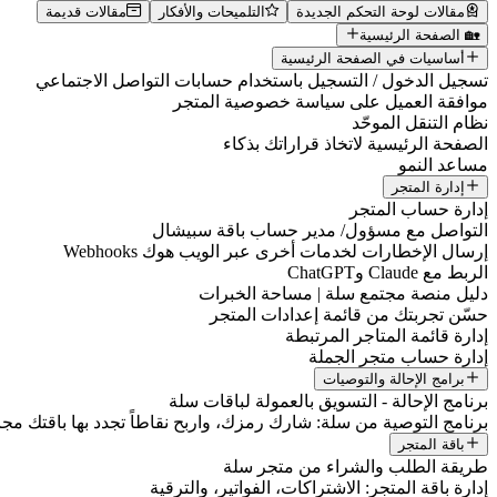
مقالات لوحة التحكم الجديدة
التلميحات والأفكار
مقالات قديمة
🏡 الصفحة الرئيسية
أساسيات في الصفحة الرئيسية
تسجيل الدخول / التسجيل باستخدام حسابات التواصل الاجتماعي
موافقة العميل على سياسة خصوصية المتجر
نظام التنقل الموحّد
الصفحة الرئيسية لاتخاذ قراراتك بذكاء
مساعد النمو
إدارة المتجر
إدارة حساب المتجر
التواصل مع مسؤول/ مدير حساب باقة سبيشال
إرسال الإخطارات لخدمات أخرى عبر الويب هوك Webhooks
الربط مع Claude وChatGPT
دليل منصة مجتمع سلة | مساحة الخبرات
حسّن تجربتك من قائمة إعدادات المتجر
إدارة قائمة المتاجر المرتبطة
إدارة حساب متجر الجملة
برامج الإحالة والتوصيات
برنامج الإحالة - التسويق بالعمولة لباقات سلة
برنامج التوصية من سلة: شارك رمزك، واربح نقاطاً تجدد بها باقتك مجانا
باقة المتجر
طريقة الطلب والشراء من متجر سلة
إدارة باقة المتجر: الاشتراكات، الفواتير، والترقية