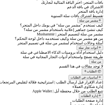
باقات المتجر- اختر الباقة المثالية لتجارتك
الاشتراك في باقة الدعم
إدارة باقة المتجر
تقسيط اشتراك باقات سلة السنوية
مشمر من سلة
كيف تستخدم “مشمر من سلة” في يومك داخل المتجر؟
كيف تنشئ جماهير إعلانية باستخدام مشمر من سلة؟
مشمر من سلة لتصميم المتجر | Mushammir
من هو مشمر من سلة وكيف تستخدمه داخل لوحة التحكم؟
أمثلة وحالات استخدام لمشمر من سلة في تصميم المتجر
أدوات تجار سلة
دليل استخدام أداة برومبتات الذكاء الاصطناعي في سلة
طريقة تصفح واستخدام أدوات التجار المجانية في سلة
من سلة
لا توجد مقالات في هذا القسم
📦 الطلبات
أساسيات في الطلبات
إعداد الإقرار قبل ارسال الطلب | استراتيجية فعّالة لتقليص المرتجعات
إدارة شكاوى العملاء
تتبع الطلب من خلال محفظة أبل | Apple Wallet
إدارة الطلبات
إدارة صفحة الطلبات
إنشاء طلب جديد يدوياً