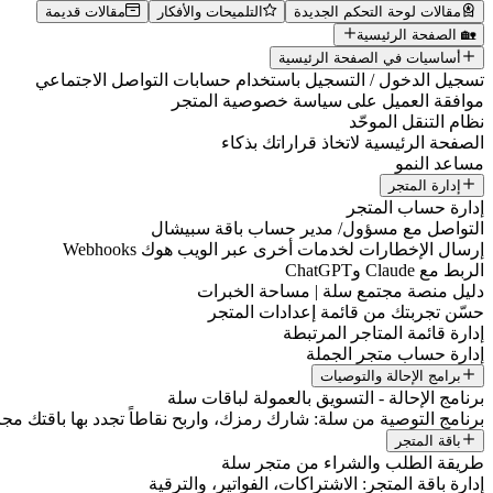
مقالات لوحة التحكم الجديدة
التلميحات والأفكار
مقالات قديمة
🏡 الصفحة الرئيسية
أساسيات في الصفحة الرئيسية
تسجيل الدخول / التسجيل باستخدام حسابات التواصل الاجتماعي
موافقة العميل على سياسة خصوصية المتجر
نظام التنقل الموحّد
الصفحة الرئيسية لاتخاذ قراراتك بذكاء
مساعد النمو
إدارة المتجر
إدارة حساب المتجر
التواصل مع مسؤول/ مدير حساب باقة سبيشال
إرسال الإخطارات لخدمات أخرى عبر الويب هوك Webhooks
الربط مع Claude وChatGPT
دليل منصة مجتمع سلة | مساحة الخبرات
حسّن تجربتك من قائمة إعدادات المتجر
إدارة قائمة المتاجر المرتبطة
إدارة حساب متجر الجملة
برامج الإحالة والتوصيات
برنامج الإحالة - التسويق بالعمولة لباقات سلة
برنامج التوصية من سلة: شارك رمزك، واربح نقاطاً تجدد بها باقتك مجانا
باقة المتجر
طريقة الطلب والشراء من متجر سلة
إدارة باقة المتجر: الاشتراكات، الفواتير، والترقية