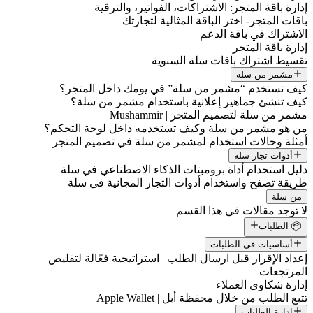
إدارة باقة المتجر: الاشتراكات، الفواتير، والترقية
باقات المتجر- اختر الباقة المثالية لتجارتك
الاشتراك في باقة الدعم
إدارة باقة المتجر
تقسيط اشتراك باقات سلة السنوية
مشمر من سلة
كيف تستخدم “مشمر من سلة” في يومك داخل المتجر؟
كيف تنشئ جماهير إعلانية باستخدام مشمر من سلة؟
مشمر من سلة لتصميم المتجر | Mushammir
من هو مشمر من سلة وكيف تستخدمه داخل لوحة التحكم؟
أمثلة وحالات استخدام لمشمر من سلة في تصميم المتجر
أدوات تجار سلة
دليل استخدام أداة برومبتات الذكاء الاصطناعي في سلة
طريقة تصفح واستخدام أدوات التجار المجانية في سلة
من سلة
لا توجد مقالات في هذا القسم
📦 الطلبات
أساسيات في الطلبات
إعداد الإقرار قبل ارسال الطلب | استراتيجية فعّالة لتقليص
المرتجعات
إدارة شكاوى العملاء
تتبع الطلب من خلال محفظة أبل | Apple Wallet
إدارة الطلبات