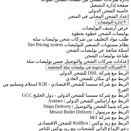
صفحة إدارة التشغيل
حاسبة الشحن الدولي
إعداد الشحن المجاني في المتجر
إدارة البوليصات
عرض أرشيف البوليصات
بوليصات الشحن خطوة بخطوة
طلب مواد التغليف من شركات شحن بوليصات سلة
نظام مستويات التسعير للبوليصات Tier Pricing system
أسئلة شائعة عن بوليصات الشحن
طباعة بوليصات الشحن
إعدادات شركات الشحن والتوصيل ضمن بوليصات سلة
الشركات المدعومة في بوليصات سلة المخفضة
الربط مع شركة DHL للشحن الدولي
الربط مع أي مكان للشحن العادي
الربط مع شركة سمسا للشحن الاقتصادي - R2R استلام وتسليم من
الفرع
الربط مع شركة سمسا للشحن الدولي - دول الخليج GCC
الربط مع أرامكس للشحن الدولي | Aramex
شركة شيبا للشحن والتوصيل | Shipa Delivery
الربط مع مرسول | Mrsool Bullet Delivery
الربط مع شركة J&T
الربط مع ريد بوكس | RedBox للشحن الاقتصادي
دعم الإيداع الذاتي للشحنات مع ريد بوكس للتاجر