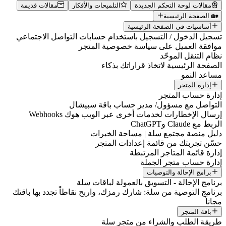
مقالات لوحة التحكم الجديدة
التلميحات والأفكار
مقالات قديمة
🏡 الصفحة الرئيسية
أساسيات في الصفحة الرئيسية
تسجيل الدخول / التسجيل باستخدام حسابات التواصل الاجتماعي
موافقة العميل على سياسة خصوصية المتجر
نظام التنقل الموحّد
الصفحة الرئيسية لاتخاذ قراراتك بذكاء
مساعد النمو
إدارة المتجر
إدارة حساب المتجر
التواصل مع مسؤول/ مدير حساب باقة سبيشال
إرسال الإخطارات لخدمات أخرى عبر الويب هوك Webhooks
الربط مع Claude وChatGPT
دليل منصة مجتمع سلة | مساحة الخبرات
حسّن تجربتك من قائمة إعدادات المتجر
إدارة قائمة المتاجر المرتبطة
إدارة حساب متجر الجملة
برامج الإحالة والتوصيات
برنامج الإحالة - التسويق بالعمولة لباقات سلة
برنامج التوصية من سلة: شارك رمزك، واربح نقاطاً تجدد بها باقتك
مجاناً
باقة المتجر
طريقة الطلب والشراء من متجر سلة