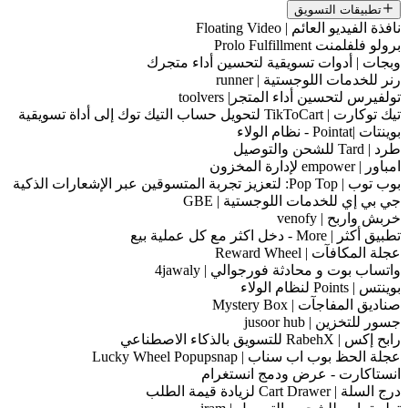
تطبيقات التسويق
نافذة الفيديو العائم | Floating Video
برولو فلفلمنت Prolo Fulfillment
وبجات | أدوات تسويقية لتحسين أداء متجرك
رنر للخدمات اللوجستية | runner
تولفيرس لتحسين أداء المتجر| toolvers
تيك توكارت | TikToCart لتحويل حساب التيك توك إلى أداة تسويقية
بوينتات |Pointat - نظام الولاء
طرد | Tard للشحن والتوصيل
امباور | empower لإدارة المخزون
بوب توب | Pop Top: لتعزيز تجربة المتسوقين عبر الإشعارات الذكية
جي بي إي للخدمات اللوجستية | GBE
خربش واربح | venofy
تطبيق أكثر | More - دخل اكثر مع كل عملية بيع
عجلة المكافآت | Reward Wheel
واتساب بوت و محادثة فورجوالي | 4jawaly
بوينتس | Points لنظام الولاء
صناديق المفاجآت | Mystery Box
جسور للتخزين | jusoor hub
رابح إكس | RabehX للتسويق بالذكاء الاصطناعي
عجلة الحظ بوب اب سناب | Lucky Wheel Popupsnap
انستاكارت - عرض ودمج انستغرام
درج السلة | Cart Drawer لزيادة قيمة الطلب