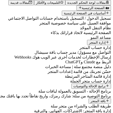
مقالات لوحة التحكم الجديدة
التلميحات والأفكار
مقالات قديمة
🏡 الصفحة الرئيسية
أساسيات في الصفحة الرئيسية
تسجيل الدخول / التسجيل باستخدام حسابات التواصل الاجتماعي
موافقة العميل على سياسة خصوصية المتجر
نظام التنقل الموحّد
الصفحة الرئيسية لاتخاذ قراراتك بذكاء
مساعد النمو
إدارة المتجر
إدارة حساب المتجر
التواصل مع مسؤول/ مدير حساب باقة سبيشال
إرسال الإخطارات لخدمات أخرى عبر الويب هوك Webhooks
الربط مع Claude وChatGPT
دليل منصة مجتمع سلة | مساحة الخبرات
حسّن تجربتك من قائمة إعدادات المتجر
إدارة قائمة المتاجر المرتبطة
إدارة حساب متجر الجملة
برامج الإحالة والتوصيات
برنامج الإحالة - التسويق بالعمولة لباقات سلة
برنامج التوصية من سلة: شارك رمزك، واربح نقاطاً تجدد بها باقتك مجانا
باقة المتجر
طريقة الطلب والشراء من متجر سلة
إدارة باقة المتجر: الاشتراكات، الفواتير، والترقية