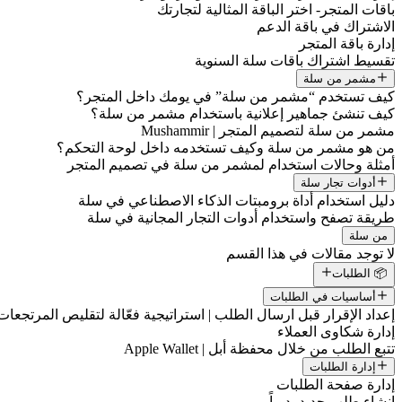
باقات المتجر- اختر الباقة المثالية لتجارتك
الاشتراك في باقة الدعم
إدارة باقة المتجر
تقسيط اشتراك باقات سلة السنوية
مشمر من سلة
كيف تستخدم “مشمر من سلة” في يومك داخل المتجر؟
كيف تنشئ جماهير إعلانية باستخدام مشمر من سلة؟
مشمر من سلة لتصميم المتجر | Mushammir
من هو مشمر من سلة وكيف تستخدمه داخل لوحة التحكم؟
أمثلة وحالات استخدام لمشمر من سلة في تصميم المتجر
أدوات تجار سلة
دليل استخدام أداة برومبتات الذكاء الاصطناعي في سلة
طريقة تصفح واستخدام أدوات التجار المجانية في سلة
من سلة
لا توجد مقالات في هذا القسم
📦 الطلبات
أساسيات في الطلبات
إعداد الإقرار قبل ارسال الطلب | استراتيجية فعّالة لتقليص المرتجعات
إدارة شكاوى العملاء
تتبع الطلب من خلال محفظة أبل | Apple Wallet
إدارة الطلبات
إدارة صفحة الطلبات
إنشاء طلب جديد يدوياً