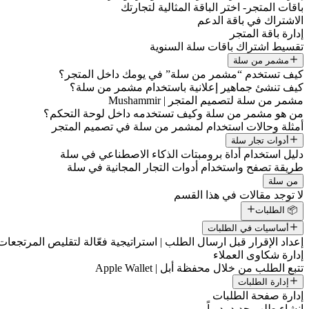
باقات المتجر- اختر الباقة المثالية لتجارتك
الاشتراك في باقة الدعم
إدارة باقة المتجر
تقسيط اشتراك باقات سلة السنوية
مشمر من سلة
كيف تستخدم “مشمر من سلة” في يومك داخل المتجر؟
كيف تنشئ جماهير إعلانية باستخدام مشمر من سلة؟
مشمر من سلة لتصميم المتجر | Mushammir
من هو مشمر من سلة وكيف تستخدمه داخل لوحة التحكم؟
أمثلة وحالات استخدام لمشمر من سلة في تصميم المتجر
أدوات تجار سلة
دليل استخدام أداة برومبتات الذكاء الاصطناعي في سلة
طريقة تصفح واستخدام أدوات التجار المجانية في سلة
من سلة
لا توجد مقالات في هذا القسم
📦 الطلبات
أساسيات في الطلبات
إعداد الإقرار قبل ارسال الطلب | استراتيجية فعّالة لتقليص المرتجعات
إدارة شكاوى العملاء
تتبع الطلب من خلال محفظة أبل | Apple Wallet
إدارة الطلبات
إدارة صفحة الطلبات
إنشاء طلب جديد يدوياً