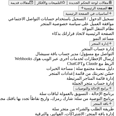
مقالات لوحة التحكم الجديدة
التلميحات والأفكار
مقالات قديمة
🏡 الصفحة الرئيسية
أساسيات في الصفحة الرئيسية
تسجيل الدخول / التسجيل باستخدام حسابات التواصل الاجتماعي
موافقة العميل على سياسة خصوصية المتجر
نظام التنقل الموحّد
الصفحة الرئيسية لاتخاذ قراراتك بذكاء
مساعد النمو
إدارة المتجر
إدارة حساب المتجر
التواصل مع مسؤول/ مدير حساب باقة سبيشال
إرسال الإخطارات لخدمات أخرى عبر الويب هوك Webhooks
الربط مع Claude وChatGPT
دليل منصة مجتمع سلة | مساحة الخبرات
حسّن تجربتك من قائمة إعدادات المتجر
إدارة قائمة المتاجر المرتبطة
إدارة حساب متجر الجملة
برامج الإحالة والتوصيات
برنامج الإحالة - التسويق بالعمولة لباقات سلة
برنامج التوصية من سلة: شارك رمزك، واربح نقاطاً تجدد بها باقتك مجانا
باقة المتجر
طريقة الطلب والشراء من متجر سلة
إدارة باقة المتجر: الاشتراكات، الفواتير، والترقية