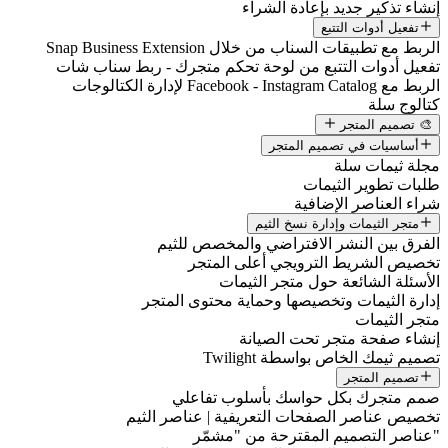
إنشاء تذكير جديد بإعادة الشراء
تفعيل أدوات التتبع
الربط مع تطبيقات السناب من خلال Snap Business Extension
تفعيل أدوات التتبع من لوحة تحكم متجرك - ربط سناب شات
الربط مع Facebook - Instagram Catalog لإدارة الكتالوجات
كتالوج سلة
🎨 تصميم المتجر
أساسيات في تصميم المتجر
مجلة ثيمات سلة
طلبات تطوير الثيمات
شراء العناصر الإضافية
متجر الثيمات وإدارة نسخ الثيم
الفرق بين النشر الافتراضي والمخصص للثيم
تخصيص الشريط الترويجي أعلى المتجر
الأسئلة الشائعة حول متجر الثيمات
إدارة الثيمات وتخصيصها وحماية محتوى المتجر
متجر الثيمات
إنشاء صفحة متجر تحت الصيانة
تصميم ثيمك الخاص بواسطة Twilight
تصميم المتجر
صمم متجرك بكل حواسك بأسلوب تفاعلي
تخصيص عناصر الصفحات التعريفية | عناصر الثيم
"عناصر التصميم المقترحة من "مشمّر