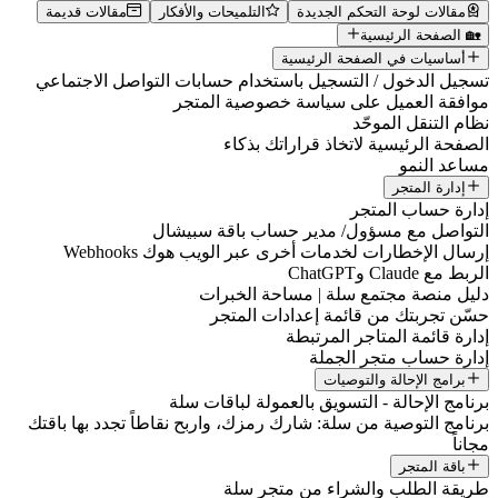
مقالات لوحة التحكم الجديدة
التلميحات والأفكار
مقالات قديمة
🏡 الصفحة الرئيسية
أساسيات في الصفحة الرئيسية
تسجيل الدخول / التسجيل باستخدام حسابات التواصل الاجتماعي
موافقة العميل على سياسة خصوصية المتجر
نظام التنقل الموحّد
الصفحة الرئيسية لاتخاذ قراراتك بذكاء
مساعد النمو
إدارة المتجر
إدارة حساب المتجر
التواصل مع مسؤول/ مدير حساب باقة سبيشال
إرسال الإخطارات لخدمات أخرى عبر الويب هوك Webhooks
الربط مع Claude وChatGPT
دليل منصة مجتمع سلة | مساحة الخبرات
حسّن تجربتك من قائمة إعدادات المتجر
إدارة قائمة المتاجر المرتبطة
إدارة حساب متجر الجملة
برامج الإحالة والتوصيات
برنامج الإحالة - التسويق بالعمولة لباقات سلة
برنامج التوصية من سلة: شارك رمزك، واربح نقاطاً تجدد بها باقتك
مجاناً
باقة المتجر
طريقة الطلب والشراء من متجر سلة