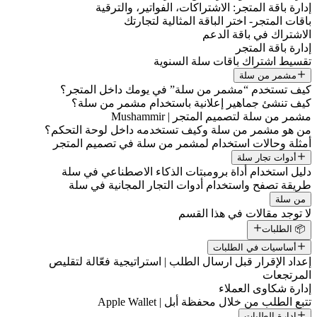
إدارة باقة المتجر: الاشتراكات، الفواتير، والترقية
باقات المتجر- اختر الباقة المثالية لتجارتك
الاشتراك في باقة الدعم
إدارة باقة المتجر
تقسيط اشتراك باقات سلة السنوية
مشمر من سلة
كيف تستخدم “مشمر من سلة” في يومك داخل المتجر؟
كيف تنشئ جماهير إعلانية باستخدام مشمر من سلة؟
مشمر من سلة لتصميم المتجر | Mushammir
من هو مشمر من سلة وكيف تستخدمه داخل لوحة التحكم؟
أمثلة وحالات استخدام لمشمر من سلة في تصميم المتجر
أدوات تجار سلة
دليل استخدام أداة برومبتات الذكاء الاصطناعي في سلة
طريقة تصفح واستخدام أدوات التجار المجانية في سلة
من سلة
لا توجد مقالات في هذا القسم
📦 الطلبات
أساسيات في الطلبات
إعداد الإقرار قبل ارسال الطلب | استراتيجية فعّالة لتقليص
المرتجعات
إدارة شكاوى العملاء
تتبع الطلب من خلال محفظة أبل | Apple Wallet
إدارة الطلبات