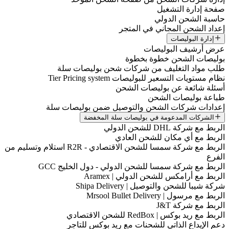
صفحة إدارة التشغيل
حاسبة الشحن الدولي
إعداد الشحن المجاني في المتجر
إدارة البوليصات
عرض أرشيف البوليصات
بوليصات الشحن خطوة بخطوة
طلب مواد التغليف من شركات شحن بوليصات سلة
نظام مستويات التسعير للبوليصات Tier Pricing system
أسئلة شائعة عن بوليصات الشحن
طباعة بوليصات الشحن
إعدادات شركات الشحن والتوصيل ضمن بوليصات سلة
الشركات المدعومة في بوليصات سلة المخفضة
الربط مع شركة DHL للشحن الدولي
الربط مع أي مكان للشحن العادي
الربط مع شركة سمسا للشحن الاقتصادي - R2R استلام وتسليم من
الفرع
الربط مع شركة سمسا للشحن الدولي - دول الخليج GCC
الربط مع أرامكس للشحن الدولي | Aramex
شركة شيبا للشحن والتوصيل | Shipa Delivery
الربط مع مرسول | Mrsool Bullet Delivery
الربط مع شركة J&T
الربط مع ريد بوكس | RedBox للشحن الاقتصادي
دعم الإيداع الذاتي للشحنات مع ريد بوكس للتاجر