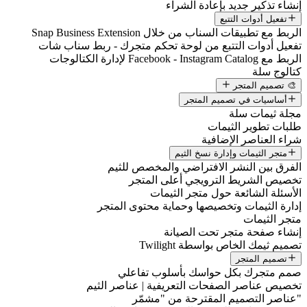
إنشاء تذكير جديد بإعادة الشراء
تفعيل أدوات التتبع
الربط مع تطبيقات السناب من خلال Snap Business Extension
تفعيل أدوات التتبع من لوحة تحكم متجرك - ربط سناب شات
الربط مع Facebook - Instagram Catalog لإدارة الكتالوجات
كتالوج سلة
🎨 تصميم المتجر
أساسيات في تصميم المتجر
مجلة ثيمات سلة
طلبات تطوير الثيمات
شراء العناصر الإضافية
متجر الثيمات وإدارة نسخ الثيم
الفرق بين النشر الافتراضي والمخصص للثيم
تخصيص الشريط الترويجي أعلى المتجر
الأسئلة الشائعة حول متجر الثيمات
إدارة الثيمات وتخصيصها وحماية محتوى المتجر
متجر الثيمات
إنشاء صفحة متجر تحت الصيانة
تصميم ثيمك الخاص بواسطة Twilight
تصميم المتجر
صمم متجرك بكل حواسك بأسلوب تفاعلي
تخصيص عناصر الصفحات التعريفية | عناصر الثيم
"عناصر التصميم المقترحة من "مشمّر