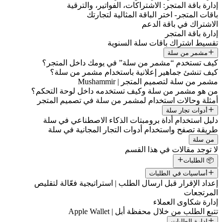
إدارة باقة المتجر: الاشتراكات، الفواتير، والترقية
باقات المتجر- اختر الباقة المثالية لتجارتك
الاشتراك في باقة الدعم
إدارة باقة المتجر
تقسيط اشتراك باقات سلة السنوية
مشمر من سلة
كيف تستخدم “مشمر من سلة” في يومك داخل المتجر؟
كيف تنشئ جماهير إعلانية باستخدام مشمر من سلة؟
مشمر من سلة لتصميم المتجر | Mushammir
من هو مشمر من سلة وكيف تستخدمه داخل لوحة التحكم؟
أمثلة وحالات استخدام لمشمر من سلة في تصميم المتجر
أدوات تجار سلة
دليل استخدام أداة برومبتات الذكاء الاصطناعي في سلة
طريقة تصفح واستخدام أدوات التجار المجانية في سلة
من سلة
لا توجد مقالات في هذا القسم
📦 الطلبات
أساسيات في الطلبات
إعداد الإقرار قبل ارسال الطلب | استراتيجية فعّالة لتقليص
المرتجعات
إدارة شكاوى العملاء
تتبع الطلب من خلال محفظة أبل | Apple Wallet
إدارة الطلبات