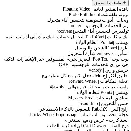
تطبيقات التسويق
نافذة الفيديو العائم | Floating Video
برولو فلفلمنت Prolo Fulfillment
وبجات | أدوات تسويقية لتحسين أداء متجرك
رنر للخدمات اللوجستية | runner
تولفيرس لتحسين أداء المتجر| toolvers
تيك توكارت | TikToCart لتحويل حساب التيك توك إلى أداة تسويقية
بوينتات |Pointat - نظام الولاء
طرد | Tard للشحن والتوصيل
امباور | empower لإدارة المخزون
بوب توب | Pop Top: لتعزيز تجربة المتسوقين عبر الإشعارات الذكية
جي بي إي للخدمات اللوجستية | GBE
خربش واربح | venofy
تطبيق أكثر | More - دخل اكثر مع كل عملية بيع
عجلة المكافآت | Reward Wheel
واتساب بوت و محادثة فورجوالي | 4jawaly
بوينتس | Points لنظام الولاء
صناديق المفاجآت | Mystery Box
جسور للتخزين | jusoor hub
رابح إكس | RabehX للتسويق بالذكاء الاصطناعي
عجلة الحظ بوب اب سناب | Lucky Wheel Popupsnap
انستاكارت - عرض ودمج انستغرام
درج السلة | Cart Drawer لزيادة قيمة الطلب