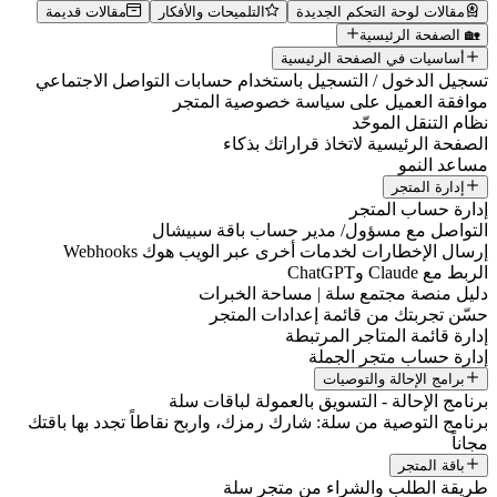
مقالات لوحة التحكم الجديدة
التلميحات والأفكار
مقالات قديمة
🏡 الصفحة الرئيسية
أساسيات في الصفحة الرئيسية
تسجيل الدخول / التسجيل باستخدام حسابات التواصل الاجتماعي
موافقة العميل على سياسة خصوصية المتجر
نظام التنقل الموحّد
الصفحة الرئيسية لاتخاذ قراراتك بذكاء
مساعد النمو
إدارة المتجر
إدارة حساب المتجر
التواصل مع مسؤول/ مدير حساب باقة سبيشال
إرسال الإخطارات لخدمات أخرى عبر الويب هوك Webhooks
الربط مع Claude وChatGPT
دليل منصة مجتمع سلة | مساحة الخبرات
حسّن تجربتك من قائمة إعدادات المتجر
إدارة قائمة المتاجر المرتبطة
إدارة حساب متجر الجملة
برامج الإحالة والتوصيات
برنامج الإحالة - التسويق بالعمولة لباقات سلة
برنامج التوصية من سلة: شارك رمزك، واربح نقاطاً تجدد بها باقتك
مجاناً
باقة المتجر
طريقة الطلب والشراء من متجر سلة