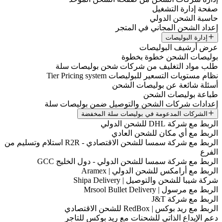
صفحة إدارة التشغيل
حاسبة الشحن الدولي
إعداد الشحن المجاني في المتجر
إدارة البوليصات
عرض أرشيف البوليصات
بوليصات الشحن خطوة بخطوة
طلب مواد التغليف من شركات شحن بوليصات سلة
نظام مستويات التسعير للبوليصات Tier Pricing system
أسئلة شائعة عن بوليصات الشحن
طباعة بوليصات الشحن
إعدادات شركات الشحن والتوصيل ضمن بوليصات سلة
الشركات المدعومة في بوليصات سلة المخفضة
الربط مع شركة DHL للشحن الدولي
الربط مع أي مكان للشحن العادي
الربط مع شركة سمسا للشحن الاقتصادي - R2R استلام وتسليم من
الفرع
الربط مع شركة سمسا للشحن الدولي - دول الخليج GCC
الربط مع أرامكس للشحن الدولي | Aramex
شركة شيبا للشحن والتوصيل | Shipa Delivery
الربط مع مرسول | Mrsool Bullet Delivery
الربط مع شركة J&T
الربط مع ريد بوكس | RedBox للشحن الاقتصادي
دعم الإيداع الذاتي للشحنات مع ريد بوكس للتاجر