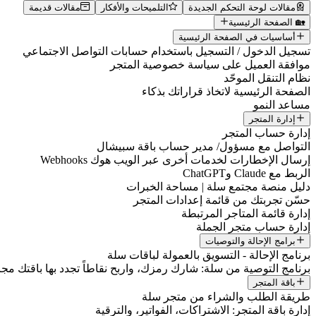
مقالات لوحة التحكم الجديدة
التلميحات والأفكار
مقالات قديمة
🏡 الصفحة الرئيسية
أساسيات في الصفحة الرئيسية
تسجيل الدخول / التسجيل باستخدام حسابات التواصل الاجتماعي
موافقة العميل على سياسة خصوصية المتجر
نظام التنقل الموحّد
الصفحة الرئيسية لاتخاذ قراراتك بذكاء
مساعد النمو
إدارة المتجر
إدارة حساب المتجر
التواصل مع مسؤول/ مدير حساب باقة سبيشال
إرسال الإخطارات لخدمات أخرى عبر الويب هوك Webhooks
الربط مع Claude وChatGPT
دليل منصة مجتمع سلة | مساحة الخبرات
حسّن تجربتك من قائمة إعدادات المتجر
إدارة قائمة المتاجر المرتبطة
إدارة حساب متجر الجملة
برامج الإحالة والتوصيات
برنامج الإحالة - التسويق بالعمولة لباقات سلة
برنامج التوصية من سلة: شارك رمزك، واربح نقاطاً تجدد بها باقتك مجانا
باقة المتجر
طريقة الطلب والشراء من متجر سلة
إدارة باقة المتجر: الاشتراكات، الفواتير، والترقية