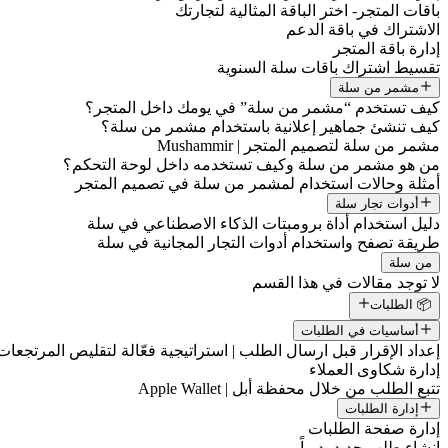
باقات المتجر- اختر الباقة المثالية لتجارتك
الاشتراك في باقة الدعم
إدارة باقة المتجر
تقسيط اشتراك باقات سلة السنوية
مشمر من سلة
كيف تستخدم “مشمر من سلة” في يومك داخل المتجر؟
كيف تنشئ جماهير إعلانية باستخدام مشمر من سلة؟
مشمر من سلة لتصميم المتجر | Mushammir
من هو مشمر من سلة وكيف تستخدمه داخل لوحة التحكم؟
أمثلة وحالات استخدام لمشمر من سلة في تصميم المتجر
أدوات تجار سلة
دليل استخدام أداة برومبتات الذكاء الاصطناعي في سلة
طريقة تصفح واستخدام أدوات التجار المجانية في سلة
من سلة
لا توجد مقالات في هذا القسم
📦 الطلبات
أساسيات في الطلبات
إعداد الإقرار قبل ارسال الطلب | استراتيجية فعّالة لتقليص المرتجعات
إدارة شكاوى العملاء
تتبع الطلب من خلال محفظة أبل | Apple Wallet
إدارة الطلبات
إدارة صفحة الطلبات
إنشاء طلب جديد يدوياً