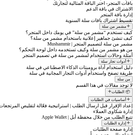
باقات المتجر- اختر الباقة المثالية لتجارتك
الاشتراك في باقة الدعم
إدارة باقة المتجر
تقسيط اشتراك باقات سلة السنوية
مشمر من سلة
كيف تستخدم “مشمر من سلة” في يومك داخل المتجر؟
كيف تنشئ جماهير إعلانية باستخدام مشمر من سلة؟
مشمر من سلة لتصميم المتجر | Mushammir
من هو مشمر من سلة وكيف تستخدمه داخل لوحة التحكم؟
أمثلة وحالات استخدام لمشمر من سلة في تصميم المتجر
أدوات تجار سلة
دليل استخدام أداة برومبتات الذكاء الاصطناعي في سلة
طريقة تصفح واستخدام أدوات التجار المجانية في سلة
من سلة
لا توجد مقالات في هذا القسم
📦 الطلبات
أساسيات في الطلبات
إعداد الإقرار قبل ارسال الطلب | استراتيجية فعّالة لتقليص المرتجعات
إدارة شكاوى العملاء
تتبع الطلب من خلال محفظة أبل | Apple Wallet
إدارة الطلبات
إدارة صفحة الطلبات
إنشاء طلب جديد يدوياً