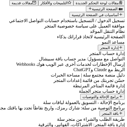
مقالات لوحة التحكم الجديدة
التلميحات والأفكار
مقالات قديمة
🏡 الصفحة الرئيسية
أساسيات في الصفحة الرئيسية
تسجيل الدخول / التسجيل باستخدام حسابات التواصل الاجتماعي
موافقة العميل على سياسة خصوصية المتجر
نظام التنقل الموحّد
الصفحة الرئيسية لاتخاذ قراراتك بذكاء
مساعد النمو
إدارة المتجر
إدارة حساب المتجر
التواصل مع مسؤول/ مدير حساب باقة سبيشال
إرسال الإخطارات لخدمات أخرى عبر الويب هوك Webhooks
الربط مع Claude وChatGPT
دليل منصة مجتمع سلة | مساحة الخبرات
حسّن تجربتك من قائمة إعدادات المتجر
إدارة قائمة المتاجر المرتبطة
إدارة حساب متجر الجملة
برامج الإحالة والتوصيات
برنامج الإحالة - التسويق بالعمولة لباقات سلة
برنامج التوصية من سلة: شارك رمزك، واربح نقاطاً تجدد بها باقتك مجانا
باقة المتجر
طريقة الطلب والشراء من متجر سلة
إدارة باقة المتجر: الاشتراكات، الفواتير، والترقية