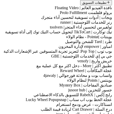
تطبيقات التسويق
نافذة الفيديو العائم | Floating Video
برولو فلفلمنت Prolo Fulfillment
وبجات | أدوات تسويقية لتحسين أداء متجرك
رنر للخدمات اللوجستية | runner
تولفيرس لتحسين أداء المتجر| toolvers
تيك توكارت | TikToCart لتحويل حساب التيك توك إلى أداة تسويقية
بوينتات |Pointat - نظام الولاء
طرد | Tard للشحن والتوصيل
امباور | empower لإدارة المخزون
بوب توب | Pop Top: لتعزيز تجربة المتسوقين عبر الإشعارات الذكية
جي بي إي للخدمات اللوجستية | GBE
خربش واربح | venofy
تطبيق أكثر | More - دخل اكثر مع كل عملية بيع
عجلة المكافآت | Reward Wheel
واتساب بوت و محادثة فورجوالي | 4jawaly
بوينتس | Points لنظام الولاء
صناديق المفاجآت | Mystery Box
جسور للتخزين | jusoor hub
رابح إكس | RabehX للتسويق بالذكاء الاصطناعي
عجلة الحظ بوب اب سناب | Lucky Wheel Popupsnap
انستاكارت - عرض ودمج انستغرام
درج السلة | Cart Drawer لزيادة قيمة الطلب