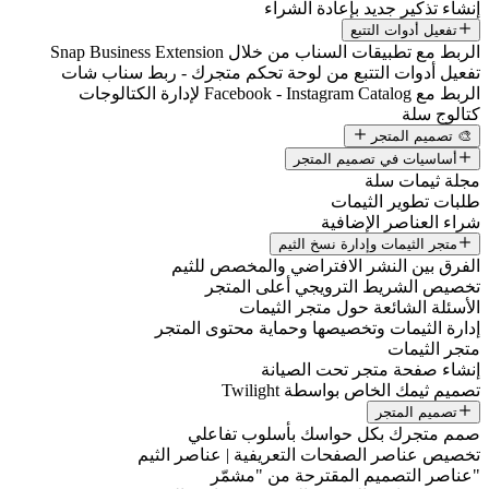
إنشاء تذكير جديد بإعادة الشراء
تفعيل أدوات التتبع
الربط مع تطبيقات السناب من خلال Snap Business Extension
تفعيل أدوات التتبع من لوحة تحكم متجرك - ربط سناب شات
الربط مع Facebook - Instagram Catalog لإدارة الكتالوجات
كتالوج سلة
🎨 تصميم المتجر
أساسيات في تصميم المتجر
مجلة ثيمات سلة
طلبات تطوير الثيمات
شراء العناصر الإضافية
متجر الثيمات وإدارة نسخ الثيم
الفرق بين النشر الافتراضي والمخصص للثيم
تخصيص الشريط الترويجي أعلى المتجر
الأسئلة الشائعة حول متجر الثيمات
إدارة الثيمات وتخصيصها وحماية محتوى المتجر
متجر الثيمات
إنشاء صفحة متجر تحت الصيانة
تصميم ثيمك الخاص بواسطة Twilight
تصميم المتجر
صمم متجرك بكل حواسك بأسلوب تفاعلي
تخصيص عناصر الصفحات التعريفية | عناصر الثيم
"عناصر التصميم المقترحة من "مشمّر