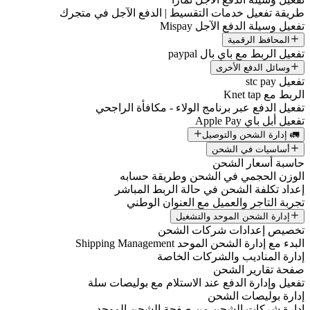
طريقة تفعيل خدمات التقسيط | الدفع الآجل في متجرك
تفعيل وسيلة الدفع الآجل Mispay
المحافظ الرقمية
تفعيل الربط مع باي بال paypal
وسائل الدفع الأخرى
تفعيل stc pay
الربط مع Knet tap
تفعيل الدفع عبر برنامج الولاء - مكافأة الراجحي
تفعيل أبل باي Apple Pay
🚛 إدارة الشحن والتوصيل
أساسيات في الشحن
حاسبة أسعار الشحن
الوزن الحجمي في الشحن وطريقة حسابه
إعداد تكلفة الشحن في حالة الربط المباشر
تجربة التاجر والعميل مع العنوان الوطني
إدارة الشحن الموحد والتشغيل
تخصيص إعدادات شركات الشحن
البدء مع إدارة الشحن الموحد Shipping Management
إدارة المناديب والشركات الخاصة
صفحة تقارير الشحن
تفعيل وإدارة الدفع عند الاستلام مع بوليصات سلة
إدارة بوليصات الشحن
إدارة شركات الشحن من صفحة الشحن الموحد