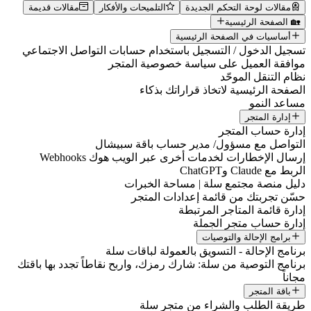
مقالات لوحة التحكم الجديدة
التلميحات والأفكار
مقالات قديمة
🏡 الصفحة الرئيسية
أساسيات في الصفحة الرئيسية
تسجيل الدخول / التسجيل باستخدام حسابات التواصل الاجتماعي
موافقة العميل على سياسة خصوصية المتجر
نظام التنقل الموحّد
الصفحة الرئيسية لاتخاذ قراراتك بذكاء
مساعد النمو
إدارة المتجر
إدارة حساب المتجر
التواصل مع مسؤول/ مدير حساب باقة سبيشال
إرسال الإخطارات لخدمات أخرى عبر الويب هوك Webhooks
الربط مع Claude وChatGPT
دليل منصة مجتمع سلة | مساحة الخبرات
حسّن تجربتك من قائمة إعدادات المتجر
إدارة قائمة المتاجر المرتبطة
إدارة حساب متجر الجملة
برامج الإحالة والتوصيات
برنامج الإحالة - التسويق بالعمولة لباقات سلة
برنامج التوصية من سلة: شارك رمزك، واربح نقاطاً تجدد بها باقتك
مجاناً
باقة المتجر
طريقة الطلب والشراء من متجر سلة