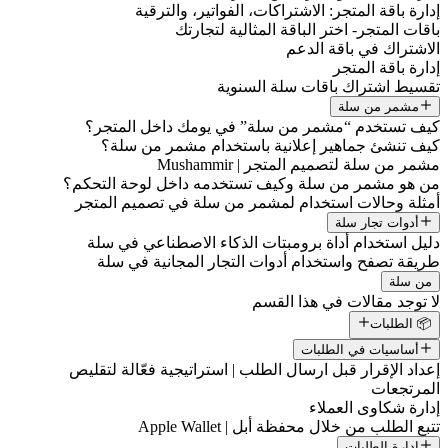
إدارة باقة المتجر: الاشتراكات، الفواتير، والترقية
باقات المتجر- اختر الباقة المثالية لتجارتك
الاشتراك في باقة الدعم
إدارة باقة المتجر
تقسيط اشتراك باقات سلة السنوية
مشمر من سلة
كيف تستخدم “مشمر من سلة” في يومك داخل المتجر؟
كيف تنشئ جماهير إعلانية باستخدام مشمر من سلة؟
مشمر من سلة لتصميم المتجر | Mushammir
من هو مشمر من سلة وكيف تستخدمه داخل لوحة التحكم؟
أمثلة وحالات استخدام لمشمر من سلة في تصميم المتجر
أدوات تجار سلة
دليل استخدام أداة برومبتات الذكاء الاصطناعي في سلة
طريقة تصفح واستخدام أدوات التجار المجانية في سلة
من سلة
لا توجد مقالات في هذا القسم
📦 الطلبات
أساسيات في الطلبات
إعداد الإقرار قبل ارسال الطلب | استراتيجية فعّالة لتقليص
المرتجعات
إدارة شكاوى العملاء
تتبع الطلب من خلال محفظة أبل | Apple Wallet
إدارة الطلبات