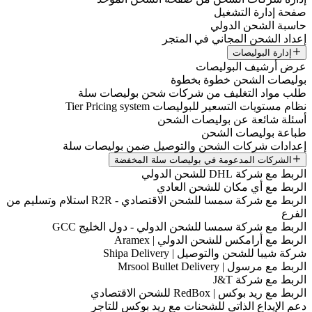
صفحة إدارة التشغيل
حاسبة الشحن الدولي
إعداد الشحن المجاني في المتجر
إدارة البوليصات
عرض أرشيف البوليصات
بوليصات الشحن خطوة بخطوة
طلب مواد التغليف من شركات شحن بوليصات سلة
نظام مستويات التسعير للبوليصات Tier Pricing system
أسئلة شائعة عن بوليصات الشحن
طباعة بوليصات الشحن
إعدادات شركات الشحن والتوصيل ضمن بوليصات سلة
الشركات المدعومة في بوليصات سلة المخفضة
الربط مع شركة DHL للشحن الدولي
الربط مع أي مكان للشحن العادي
الربط مع شركة سمسا للشحن الاقتصادي - R2R استلام وتسليم من
الفرع
الربط مع شركة سمسا للشحن الدولي - دول الخليج GCC
الربط مع أرامكس للشحن الدولي | Aramex
شركة شيبا للشحن والتوصيل | Shipa Delivery
الربط مع مرسول | Mrsool Bullet Delivery
الربط مع شركة J&T
الربط مع ريد بوكس | RedBox للشحن الاقتصادي
دعم الإيداع الذاتي للشحنات مع ريد بوكس للتاجر