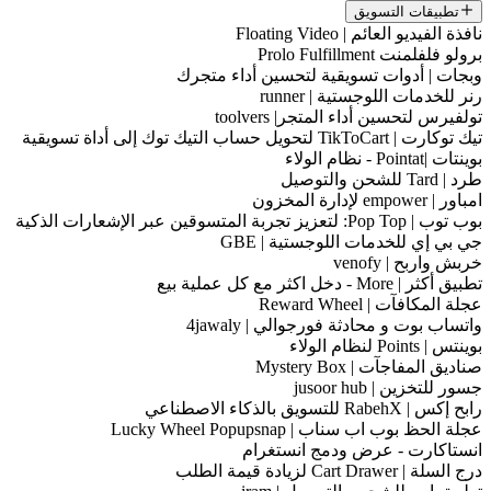
تطبيقات التسويق
نافذة الفيديو العائم | Floating Video
برولو فلفلمنت Prolo Fulfillment
وبجات | أدوات تسويقية لتحسين أداء متجرك
رنر للخدمات اللوجستية | runner
تولفيرس لتحسين أداء المتجر| toolvers
تيك توكارت | TikToCart لتحويل حساب التيك توك إلى أداة تسويقية
بوينتات |Pointat - نظام الولاء
طرد | Tard للشحن والتوصيل
امباور | empower لإدارة المخزون
بوب توب | Pop Top: لتعزيز تجربة المتسوقين عبر الإشعارات الذكية
جي بي إي للخدمات اللوجستية | GBE
خربش واربح | venofy
تطبيق أكثر | More - دخل اكثر مع كل عملية بيع
عجلة المكافآت | Reward Wheel
واتساب بوت و محادثة فورجوالي | 4jawaly
بوينتس | Points لنظام الولاء
صناديق المفاجآت | Mystery Box
جسور للتخزين | jusoor hub
رابح إكس | RabehX للتسويق بالذكاء الاصطناعي
عجلة الحظ بوب اب سناب | Lucky Wheel Popupsnap
انستاكارت - عرض ودمج انستغرام
درج السلة | Cart Drawer لزيادة قيمة الطلب