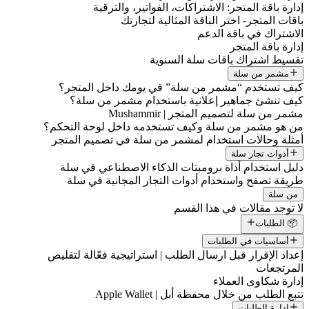
إدارة باقة المتجر: الاشتراكات، الفواتير، والترقية
باقات المتجر- اختر الباقة المثالية لتجارتك
الاشتراك في باقة الدعم
إدارة باقة المتجر
تقسيط اشتراك باقات سلة السنوية
مشمر من سلة
كيف تستخدم “مشمر من سلة” في يومك داخل المتجر؟
كيف تنشئ جماهير إعلانية باستخدام مشمر من سلة؟
مشمر من سلة لتصميم المتجر | Mushammir
من هو مشمر من سلة وكيف تستخدمه داخل لوحة التحكم؟
أمثلة وحالات استخدام لمشمر من سلة في تصميم المتجر
أدوات تجار سلة
دليل استخدام أداة برومبتات الذكاء الاصطناعي في سلة
طريقة تصفح واستخدام أدوات التجار المجانية في سلة
من سلة
لا توجد مقالات في هذا القسم
📦 الطلبات
أساسيات في الطلبات
إعداد الإقرار قبل ارسال الطلب | استراتيجية فعّالة لتقليص
المرتجعات
إدارة شكاوى العملاء
تتبع الطلب من خلال محفظة أبل | Apple Wallet
إدارة الطلبات