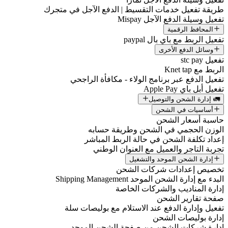
طريقة تفعيل خدمات التقسيط | الدفع الآجل في متجرك
تفعيل وسيلة الدفع الآجل Mispay
المحافظ الرقمية
تفعيل الربط مع باي بال paypal
وسائل الدفع الأخرى
تفعيل stc pay
الربط مع Knet tap
تفعيل الدفع عبر برنامج الولاء - مكافأة الراجحي
تفعيل أبل باي Apple Pay
🚛 إدارة الشحن والتوصيل
أساسيات في الشحن
حاسبة أسعار الشحن
الوزن الحجمي في الشحن وطريقة حسابه
إعداد تكلفة الشحن في حالة الربط المباشر
تجربة التاجر والعميل مع العنوان الوطني
إدارة الشحن الموحد والتشغيل
تخصيص إعدادات شركات الشحن
البدء مع إدارة الشحن الموحد Shipping Management
إدارة المناديب والشركات الخاصة
صفحة تقارير الشحن
تفعيل وإدارة الدفع عند الاستلام مع بوليصات سلة
إدارة بوليصات الشحن
إدارة شركات الشحن من صفحة الشحن الموحد