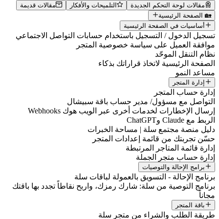
مقالات لوحة التحكم الجديدة
التلميحات والأفكار
مقالات قديمة
🏡 الصفحة الرئيسية
أساسيات في الصفحة الرئيسية
تسجيل الدخول / التسجيل باستخدام حسابات التواصل الاجتماعي
موافقة العميل على سياسة خصوصية المتجر
نظام التنقل الموحّد
الصفحة الرئيسية لاتخاذ قراراتك بذكاء
مساعد النمو
إدارة المتجر
إدارة حساب المتجر
التواصل مع مسؤول/ مدير حساب باقة سبيشال
إرسال الإخطارات لخدمات أخرى عبر الويب هوك Webhooks
الربط مع Claude وChatGPT
دليل منصة مجتمع سلة | مساحة الخبرات
حسّن تجربتك من قائمة إعدادات المتجر
إدارة قائمة المتاجر المرتبطة
إدارة حساب متجر الجملة
برامج الإحالة والتوصيات
برنامج الإحالة - التسويق بالعمولة لباقات سلة
برنامج التوصية من سلة: شارك رمزك، واربح نقاطاً تجدد بها باقتك
مجاناً
باقة المتجر
طريقة الطلب والشراء من متجر سلة