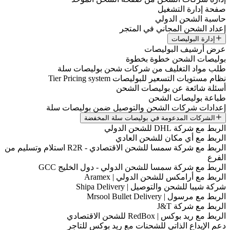
صفحة إدارة التشغيل
حاسبة الشحن الدولي
إعداد الشحن المجاني في المتجر
إدارة البوليصات
عرض أرشيف البوليصات
بوليصات الشحن خطوة بخطوة
طلب مواد التغليف من شركات شحن بوليصات سلة
نظام مستويات التسعير للبوليصات Tier Pricing system
أسئلة شائعة عن بوليصات الشحن
طباعة بوليصات الشحن
إعدادات شركات الشحن والتوصيل ضمن بوليصات سلة
الشركات المدعومة في بوليصات سلة المخفضة
الربط مع شركة DHL للشحن الدولي
الربط مع أي مكان للشحن العادي
الربط مع شركة سمسا للشحن الاقتصادي - R2R استلام وتسليم من
الفرع
الربط مع شركة سمسا للشحن الدولي - دول الخليج GCC
الربط مع أرامكس للشحن الدولي | Aramex
شركة شيبا للشحن والتوصيل | Shipa Delivery
الربط مع مرسول | Mrsool Bullet Delivery
الربط مع شركة J&T
الربط مع ريد بوكس | RedBox للشحن الاقتصادي
دعم الإيداع الذاتي للشحنات مع ريد بوكس للتاجر