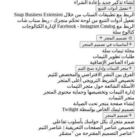
إنشاء تذكير جديد بإعادة الشراء
تفعيل أدوات التتبع
الربط مع تطبيقات السناب من خلال Snap Business Extension
تفعيل أدوات التتبع من لوحة تحكم متجرك - ربط سناب شات
الربط مع Facebook - Instagram Catalog لإدارة الكتالوجات
كتالوج سلة
🎨 تصميم المتجر
أساسيات في تصميم المتجر
مجلة ثيمات سلة
طلبات تطوير الثيمات
شراء العناصر الإضافية
متجر الثيمات وإدارة نسخ الثيم
الفرق بين النشر الافتراضي والمخصص للثيم
تخصيص الشريط الترويجي أعلى المتجر
الأسئلة الشائعة حول متجر الثيمات
إدارة الثيمات وتخصيصها وحماية محتوى المتجر
متجر الثيمات
إنشاء صفحة متجر تحت الصيانة
تصميم ثيمك الخاص بواسطة Twilight
تصميم المتجر
صمم متجرك بكل حواسك بأسلوب تفاعلي
تخصيص عناصر الصفحات التعريفية | عناصر الثيم
"عناصر التصميم المقترحة من "مشمّر