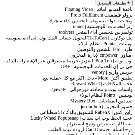
تطبيقات التسويق
نافذة الفيديو العائم | Floating Video
برولو فلفلمنت Prolo Fulfillment
وبجات | أدوات تسويقية لتحسين أداء متجرك
رنر للخدمات اللوجستية | runner
تولفيرس لتحسين أداء المتجر| toolvers
تيك توكارت | TikToCart لتحويل حساب التيك توك إلى أداة تسويقية
بوينتات |Pointat - نظام الولاء
طرد | Tard للشحن والتوصيل
امباور | empower لإدارة المخزون
بوب توب | Pop Top: لتعزيز تجربة المتسوقين عبر الإشعارات الذكية
جي بي إي للخدمات اللوجستية | GBE
خربش واربح | venofy
تطبيق أكثر | More - دخل اكثر مع كل عملية بيع
عجلة المكافآت | Reward Wheel
واتساب بوت و محادثة فورجوالي | 4jawaly
بوينتس | Points لنظام الولاء
صناديق المفاجآت | Mystery Box
جسور للتخزين | jusoor hub
رابح إكس | RabehX للتسويق بالذكاء الاصطناعي
عجلة الحظ بوب اب سناب | Lucky Wheel Popupsnap
انستاكارت - عرض ودمج انستغرام
درج السلة | Cart Drawer لزيادة قيمة الطلب