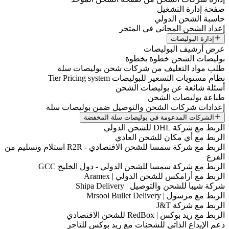
صفحة إدارة التشغيل
حاسبة الشحن الدولي
إعداد الشحن المجاني في المتجر
إدارة البوليصات
عرض أرشيف البوليصات
بوليصات الشحن خطوة بخطوة
طلب مواد التغليف من شركات شحن بوليصات سلة
نظام مستويات التسعير للبوليصات Tier Pricing system
أسئلة شائعة عن بوليصات الشحن
طباعة بوليصات الشحن
إعدادات شركات الشحن والتوصيل ضمن بوليصات سلة
الشركات المدعومة في بوليصات سلة المخفضة
الربط مع شركة DHL للشحن الدولي
الربط مع أي مكان للشحن العادي
الربط مع شركة سمسا للشحن الاقتصادي - R2R استلام وتسليم من
الفرع
الربط مع شركة سمسا للشحن الدولي - دول الخليج GCC
الربط مع أرامكس للشحن الدولي | Aramex
شركة شيبا للشحن والتوصيل | Shipa Delivery
الربط مع مرسول | Mrsool Bullet Delivery
الربط مع شركة J&T
الربط مع ريد بوكس | RedBox للشحن الاقتصادي
دعم الإيداع الذاتي للشحنات مع ريد بوكس للتاجر