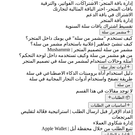
إدارة باقة المتجر: الاشتراكات، الفواتير، والترقية
باقات المتجر- اختر الباقة المثالية لتجارتك
الاشتراك في باقة الدعم
إدارة باقة المتجر
تقسيط اشتراك باقات سلة السنوية
مشمر من سلة
كيف تستخدم “مشمر من سلة” في يومك داخل المتجر؟
كيف تنشئ جماهير إعلانية باستخدام مشمر من سلة؟
مشمر من سلة لتصميم المتجر | Mushammir
من هو مشمر من سلة وكيف تستخدمه داخل لوحة التحكم؟
أمثلة وحالات استخدام لمشمر من سلة في تصميم المتجر
أدوات تجار سلة
دليل استخدام أداة برومبتات الذكاء الاصطناعي في سلة
طريقة تصفح واستخدام أدوات التجار المجانية في سلة
من سلة
لا توجد مقالات في هذا القسم
📦 الطلبات
أساسيات في الطلبات
إعداد الإقرار قبل ارسال الطلب | استراتيجية فعّالة لتقليص
المرتجعات
إدارة شكاوى العملاء
تتبع الطلب من خلال محفظة أبل | Apple Wallet
إدارة الطلبات