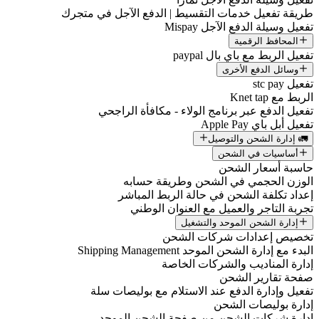
طريقة تفعيل خدمات التقسيط | الدفع الآجل في متجرك
تفعيل وسيلة الدفع الآجل Mispay
المحافظ الرقمية
تفعيل الربط مع باي بال paypal
وسائل الدفع الأخرى
تفعيل stc pay
الربط مع Knet tap
تفعيل الدفع عبر برنامج الولاء - مكافأة الراجحي
تفعيل أبل باي Apple Pay
🚛 إدارة الشحن والتوصيل
أساسيات في الشحن
حاسبة أسعار الشحن
الوزن الحجمي في الشحن وطريقة حسابه
إعداد تكلفة الشحن في حالة الربط المباشر
تجربة التاجر والعميل مع العنوان الوطني
إدارة الشحن الموحد والتشغيل
تخصيص إعدادات شركات الشحن
البدء مع إدارة الشحن الموحد Shipping Management
إدارة المناديب والشركات الخاصة
صفحة تقارير الشحن
تفعيل وإدارة الدفع عند الاستلام مع بوليصات سلة
إدارة بوليصات الشحن
إدارة شركات الشحن من صفحة الشحن الموحد