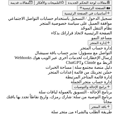
مقالات لوحة التحكم الجديدة
التلميحات والأفكار
مقالات قديمة
🏡 الصفحة الرئيسية
أساسيات في الصفحة الرئيسية
تسجيل الدخول / التسجيل باستخدام حسابات التواصل الاجتماعي
موافقة العميل على سياسة خصوصية المتجر
نظام التنقل الموحّد
الصفحة الرئيسية لاتخاذ قراراتك بذكاء
مساعد النمو
إدارة المتجر
إدارة حساب المتجر
التواصل مع مسؤول/ مدير حساب باقة سبيشال
إرسال الإخطارات لخدمات أخرى عبر الويب هوك Webhooks
الربط مع Claude وChatGPT
دليل منصة مجتمع سلة | مساحة الخبرات
حسّن تجربتك من قائمة إعدادات المتجر
إدارة قائمة المتاجر المرتبطة
إدارة حساب متجر الجملة
برامج الإحالة والتوصيات
برنامج الإحالة - التسويق بالعمولة لباقات سلة
برنامج التوصية من سلة: شارك رمزك، واربح نقاطاً تجدد بها باقتك
مجاناً
باقة المتجر
طريقة الطلب والشراء من متجر سلة