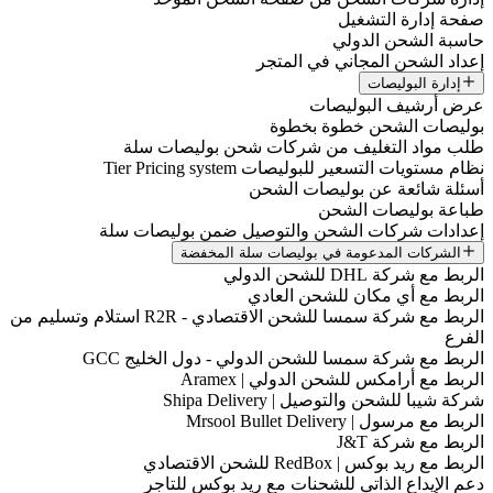
صفحة إدارة التشغيل
حاسبة الشحن الدولي
إعداد الشحن المجاني في المتجر
إدارة البوليصات
عرض أرشيف البوليصات
بوليصات الشحن خطوة بخطوة
طلب مواد التغليف من شركات شحن بوليصات سلة
نظام مستويات التسعير للبوليصات Tier Pricing system
أسئلة شائعة عن بوليصات الشحن
طباعة بوليصات الشحن
إعدادات شركات الشحن والتوصيل ضمن بوليصات سلة
الشركات المدعومة في بوليصات سلة المخفضة
الربط مع شركة DHL للشحن الدولي
الربط مع أي مكان للشحن العادي
الربط مع شركة سمسا للشحن الاقتصادي - R2R استلام وتسليم من
الفرع
الربط مع شركة سمسا للشحن الدولي - دول الخليج GCC
الربط مع أرامكس للشحن الدولي | Aramex
شركة شيبا للشحن والتوصيل | Shipa Delivery
الربط مع مرسول | Mrsool Bullet Delivery
الربط مع شركة J&T
الربط مع ريد بوكس | RedBox للشحن الاقتصادي
دعم الإيداع الذاتي للشحنات مع ريد بوكس للتاجر