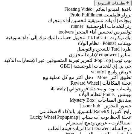
تطبيقات التسويق
نافذة الفيديو العائم | Floating Video
برولو فلفلمنت Prolo Fulfillment
وبجات | أدوات تسويقية لتحسين أداء متجرك
رنر للخدمات اللوجستية | runner
تولفيرس لتحسين أداء المتجر| toolvers
تيك توكارت | TikToCart لتحويل حساب التيك توك إلى أداة تسويقية
بوينتات |Pointat - نظام الولاء
طرد | Tard للشحن والتوصيل
امباور | empower لإدارة المخزون
بوب توب | Pop Top: لتعزيز تجربة المتسوقين عبر الإشعارات الذكية
جي بي إي للخدمات اللوجستية | GBE
خربش واربح | venofy
تطبيق أكثر | More - دخل اكثر مع كل عملية بيع
عجلة المكافآت | Reward Wheel
واتساب بوت و محادثة فورجوالي | 4jawaly
بوينتس | Points لنظام الولاء
صناديق المفاجآت | Mystery Box
جسور للتخزين | jusoor hub
رابح إكس | RabehX للتسويق بالذكاء الاصطناعي
عجلة الحظ بوب اب سناب | Lucky Wheel Popupsnap
انستاكارت - عرض ودمج انستغرام
درج السلة | Cart Drawer لزيادة قيمة الطلب