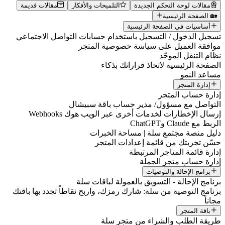
مقالات لوحة التحكم الجديدة
التلميحات والأفكار
مقالات قديمة
🏡 الصفحة الرئيسية
أساسيات في الصفحة الرئيسية
تسجيل الدخول / التسجيل باستخدام حسابات التواصل الاجتماعي
موافقة العميل على سياسة خصوصية المتجر
نظام التنقل الموحّد
الصفحة الرئيسية لاتخاذ قراراتك بذكاء
مساعد النمو
إدارة المتجر
إدارة حساب المتجر
التواصل مع مسؤول/ مدير حساب باقة سبيشال
إرسال الإخطارات لخدمات أخرى عبر الويب هوك Webhooks
الربط مع Claude وChatGPT
دليل منصة مجتمع سلة | مساحة الخبرات
حسّن تجربتك من قائمة إعدادات المتجر
إدارة قائمة المتاجر المرتبطة
إدارة حساب متجر الجملة
برامج الإحالة والتوصيات
برنامج الإحالة - التسويق بالعمولة لباقات سلة
برنامج التوصية من سلة: شارك رمزك، واربح نقاطاً تجدد بها باقتك
مجاناً
باقة المتجر
طريقة الطلب والشراء من متجر سلة