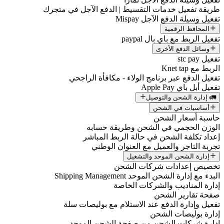
طريقة تفعيل خدمات التقسيط | الدفع الآجل في متجرك
تفعيل وسيلة الدفع الآجل Mispay
المحافظ الرقمية
تفعيل الربط مع باي بال paypal
وسائل الدفع الأخرى
تفعيل stc pay
الربط مع Knet tap
تفعيل الدفع عبر برنامج الولاء - مكافأة الراجحي
تفعيل أبل باي Apple Pay
🚛 إدارة الشحن والتوصيل
أساسيات في الشحن
حاسبة أسعار الشحن
الوزن الحجمي في الشحن وطريقة حسابه
إعداد تكلفة الشحن في حالة الربط المباشر
تجربة التاجر والعميل مع العنوان الوطني
إدارة الشحن الموحد والتشغيل
تخصيص إعدادات شركات الشحن
البدء مع إدارة الشحن الموحد Shipping Management
إدارة المناديب والشركات الخاصة
صفحة تقارير الشحن
تفعيل وإدارة الدفع عند الاستلام مع بوليصات سلة
إدارة بوليصات الشحن
إدارة شركات الشحن من صفحة الشحن الموحد