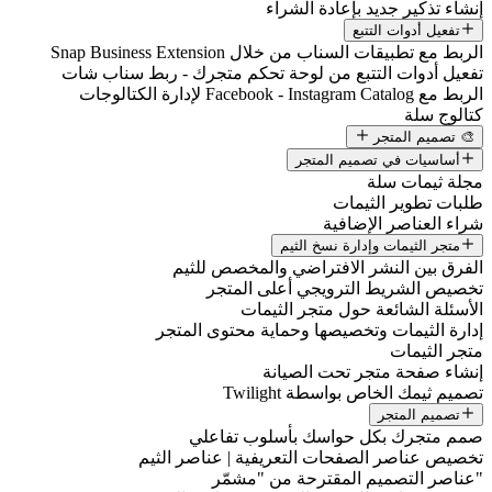
إنشاء تذكير جديد بإعادة الشراء
تفعيل أدوات التتبع
الربط مع تطبيقات السناب من خلال Snap Business Extension
تفعيل أدوات التتبع من لوحة تحكم متجرك - ربط سناب شات
الربط مع Facebook - Instagram Catalog لإدارة الكتالوجات
كتالوج سلة
🎨 تصميم المتجر
أساسيات في تصميم المتجر
مجلة ثيمات سلة
طلبات تطوير الثيمات
شراء العناصر الإضافية
متجر الثيمات وإدارة نسخ الثيم
الفرق بين النشر الافتراضي والمخصص للثيم
تخصيص الشريط الترويجي أعلى المتجر
الأسئلة الشائعة حول متجر الثيمات
إدارة الثيمات وتخصيصها وحماية محتوى المتجر
متجر الثيمات
إنشاء صفحة متجر تحت الصيانة
تصميم ثيمك الخاص بواسطة Twilight
تصميم المتجر
صمم متجرك بكل حواسك بأسلوب تفاعلي
تخصيص عناصر الصفحات التعريفية | عناصر الثيم
"عناصر التصميم المقترحة من "مشمّر